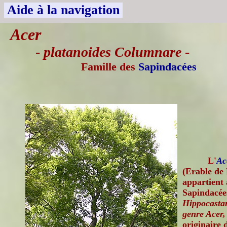
Aide à la navigation
Acer
-
platanoides Columnare
-
Famille des
Sapindacées
L'
Ac
(Erable de
appartient 
Sapindacée
Hippocastan
genre Acer,
originaire 