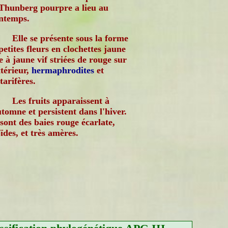
Thunberg pourpre a lieu au
ntemps.
Elle se présente sous la forme
petites fleurs en clochettes jaune
e à jaune vif striées de rouge sur
xtérieur,
hermaphrodites
et
tarifères.
Les fruits apparaissent à
utomne et persistent dans l'hiver.
sont des baies rouge écarlate,
ïdes, et très amères.