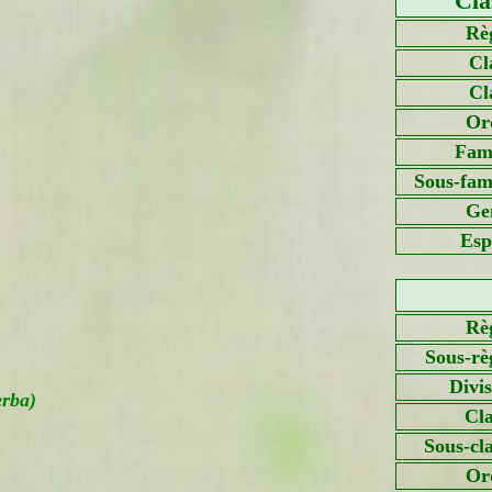
Cla
Rè
Cl
Cl
Or
Fami
Sous-fami
Ge
Esp
Rè
Sous-rè
Divi
rba)
Cla
Sous-cl
Or