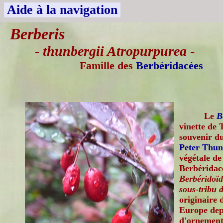
Aide à la navigation
Berberis
-
thunbergii Atropurpurea
-
Famille des
Berbéridacées
Le
B
vinette de
souvenir du
Peter Thun
végétale de
Berbéridacé
Berbéridoïd
sous-tribu 
originaire 
Europe dep
d'ornement