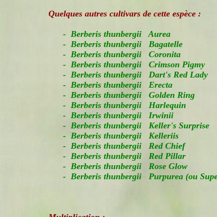
Quelques autres cultivars de cette espèce :
- Berberis thunbergii Aurea
- Berberis thunbergii Bagatelle
- Berberis thunbergii Coronita
- Berberis thunbergii Crimson Pigmy
- Berberis thunbergii Dart's Red Lady
- Berberis thunbergii Erecta
- Berberis thunbergii Golden Ring
- Berberis thunbergii Harlequin
- Berberis thunbergii Irwinii
- Berberis thunbergii Keller's Surprise
- Berberis thunbergii Kelleriis
- Berberis thunbergii Red Chief
- Berberis thunbergii Red Pillar
- Berberis thunbergii Rose Glow
- Berberis thunbergii Purpurea (ou Supe