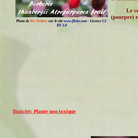
Le c
(pourpre) e
Photo de
Bri Weldon
sur le site
www.flickr.com
- Licence
CC
BY 3.0
Toxicité: Plante non toxique