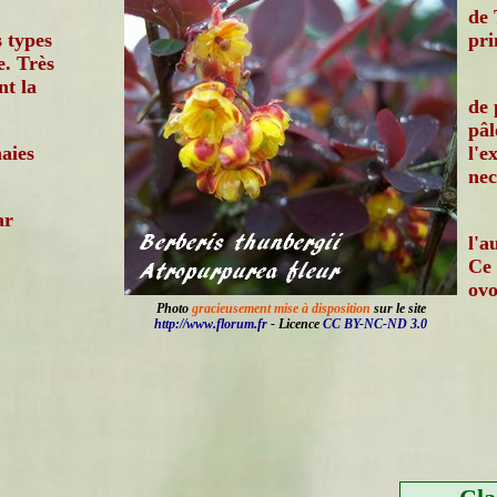
de 
s types
pri
e. Très
nt la
de 
pâl
haies
l'e
nec
ar
l'a
Ce 
ovo
Photo
gracieusement mise à disposition
sur le site
http://www.florum.fr
- Licence
CC BY-NC-ND 3.0