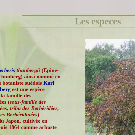
Les especes
erberis
thunbergii
(Epine-
 Thunberg) ainsi nommé en
 botaniste suédois
Karl
berg
est une espèce
 la famille des
es (
sous-famille des
ées, tribu des Berbéridées,
des Berbéridinées
)
du Japon, cultivée en
uis 1864 comme arbuste
.