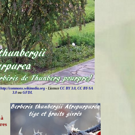
e
http://commons.wikimedia.org
- Licence
CC BY 3.0
,
CC BY-SA
3.0
ou
GFDL
 à
res