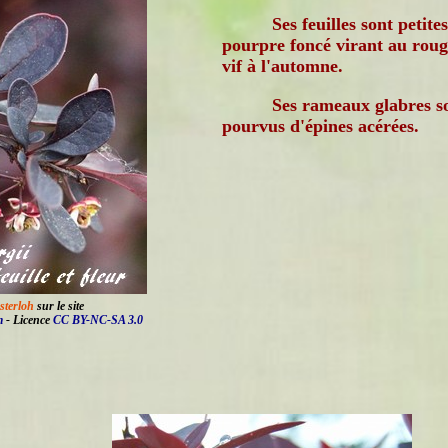
Ses feuilles sont petites
pourpre foncé virant au roug
vif à l'automne.
Ses rameaux glabres s
pourvus d'épines acérées.
sterloh
sur le site
m
- Licence
CC BY-NC-SA 3.0