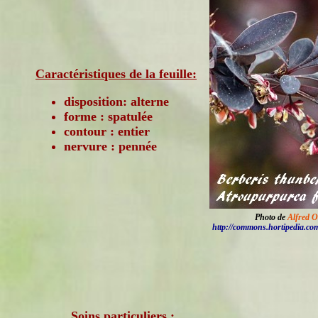
Caractéristiques de la feuille:
disposition: alterne
forme : spatulée
contour : entier
nervure : pennée
Photo de
Alfred O
http://commons.hortipedia.co
Soins particuliers :