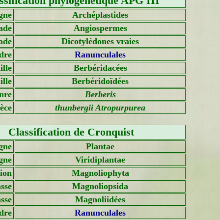
ssification phylogénétique APG III
gne
Archéplastides
ade
Angiospermes
ade
Dicotylédones vraies
dre
Ranunculales
lle
Berbéridacées
lle
Berbéridoïdées
nre
Berberis
èce
thunbergii Atropurpurea
Classification de Cronquist
gne
Plantae
gne
Viridiplantae
sion
Magnoliophyta
sse
Magnoliopsida
asse
Magnoliidées
dre
Ranunculales