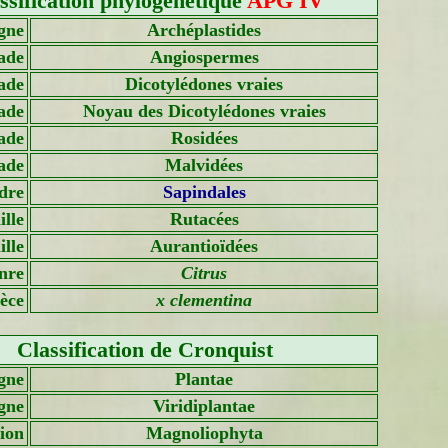
ssification phylogénétique
APG IV
gne
Archéplastides
ade
Angiospermes
ade
Dicotylédones vraies
ade
Noyau des Dicotylédones vraies
ade
Rosidées
ade
Malvidées
dre
Sapindales
lle
Rutacées
lle
Aurantioïdées
nre
Citrus
èce
x clementina
Classification de Cronquist
gne
Plantae
gne
Viridiplantae
sion
Magnoliophyta