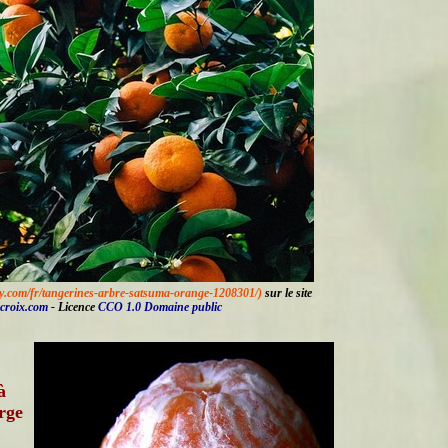
ay.com/fr/tangerines-arbre-satsuma-orange-1208301/)
sur le site
-croix.com
- Licence
CCO 1.0 Domaine public
à
arge