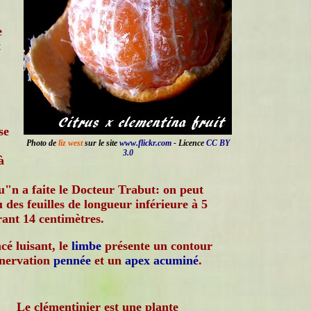
e
t
se
Photo de
liz west
sur le site
www.flickr.com
- Licence
CC BY
3.0
à
qu"n a faite le Docteur Trabut: on peut
des feuilles de longueur inférieure à 5
rant 14 centimètres.
cé luisant, le
limbe
présente un contour
 nervation
pennée
et un
apex
acuminé
.
Le clémentinier est une plante