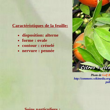
Caractéristiques de la feuille:
disposition: alterne
forme : ovale
contour : crénelé
nervure : pennée
Photo de
Golf 
http://commons.wikimedia.or
pub
Soins particuliers :