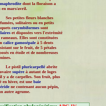
rmaphrodite
dont la floraison a
u en mars/avril.
Ses petites fleurs blanches
fumées, solitaires ou en petits
uquets
corymbiformes
sont
llaires
et disposées vers l'extrémité
 rameaux. Elles sont constituées
un
calice
gamosépale
à 5 dents
sistant sur le fruit, de 5 pétales
posés en étoile et de nombreuses
mines.
Le pistil
pluricarpellé
abrite
ovaire
supère
à autant de loges
il y a de carpelles. Son fruit, plus
é en hiver, est une
baie
éride
ne contenant aucun pépin,
'un autre agrume.