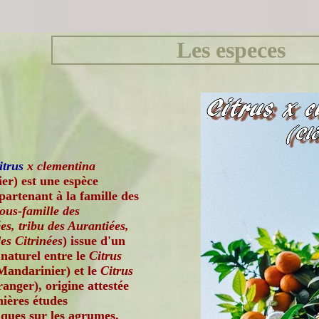
Les especes
itrus
x clementina
er) est une espèce
partenant à la famille des
ous-famille des
es, tribu des Aurantiées,
es Citrinées
) issue d'un
naturel entre le
Citrus
andarinier) et le
Citrus
anger), origine attestée
nières études
ques sur les agrumes.