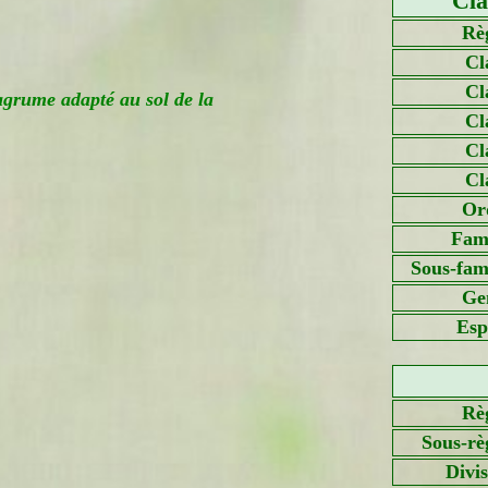
Cla
Rè
Cl
Cl
grume adapté au sol de la
Cl
Cl
Cl
Or
Fami
Sous-fami
Ge
Esp
Rè
Sous-rè
Divi