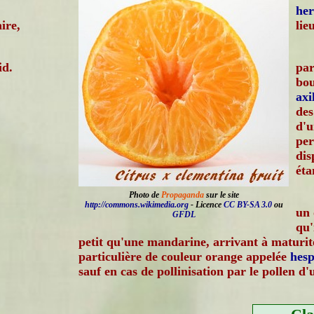
he
ire,
lie
id.
par
bo
axi
des
d'
per
dis
éta
Photo de
Propaganda
sur le site
http://commons.wikimedia.org
- Licence
CC BY-SA 3.0
ou
un 
GFDL
qu'
petit qu'une mandarine, arrivant à maturit
particulière de couleur orange appelée
hesp
sauf en cas de pollinisation par le pollen d