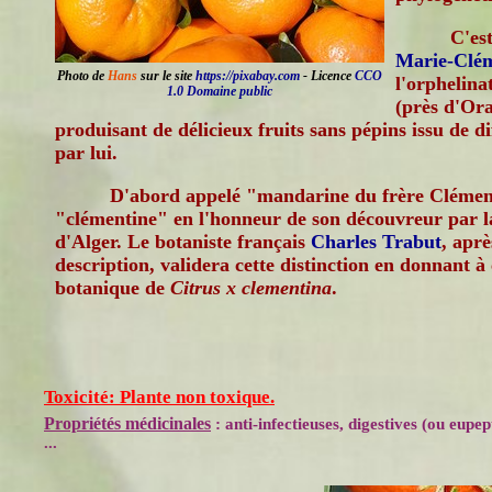
C'es
Marie-Clé
Photo de
Hans
sur le site
https://pixabay.com
- Licence
CCO
l'orphelina
1.0 Domaine public
(près d'Ora
produisant de délicieux fruits sans pépins issu de di
par lui.
D'abord appelé "mandarine du frère Clément
"clémentine" en l'honneur de son découvreur par la
d'Alger. Le botaniste français
Charles Trabut
, aprè
description, validera cette distinction en donnant à
botanique de
Citrus x clementina
.
Toxicité: Plante non toxique.
Propriétés médicinales
: anti-infectieuses, digestives (ou eupept
...