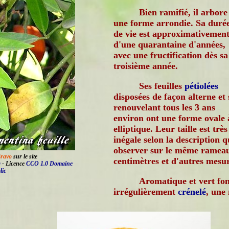
Bien ramifié, il arbore
une forme arrondie. Sa duré
de vie est approximativemen
d'une quarantaine d'années,
avec une fructification dès sa
troisième année.
Ses feuilles
pétiolées
disposées de façon alterne et 
renouvelant tous les 3 ans
environ ont une forme ovale 
elliptique. Leur taille est très
inégale selon la description 
observer sur le même rameau 
Bravo
sur le site
centimètres et d'autres mesu
g
- Licence
CCO 1.0 Domaine
lic
Aromatique et vert fon
irrégulièrement
crénelé
, une