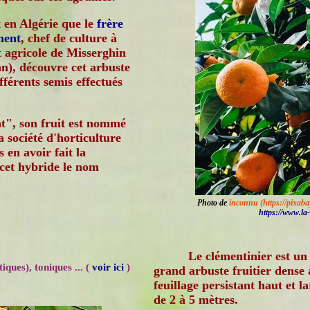
t en Algérie que le
frère
ment
, chef de culture à
t agricole de Misserghin
n), découvre cet arbuste
fférents semis effectués
", son fruit est nommé
 société d'horticulture
s en avoir fait la
 cet hybride le nom
Photo de
inconnu (https://pixab
https://www.la
Le clémentinier est un
iques), toniques ... (
voir ici
)
grand arbuste fruitier dense 
feuillage persistant haut et l
de 2 à 5 mètres.