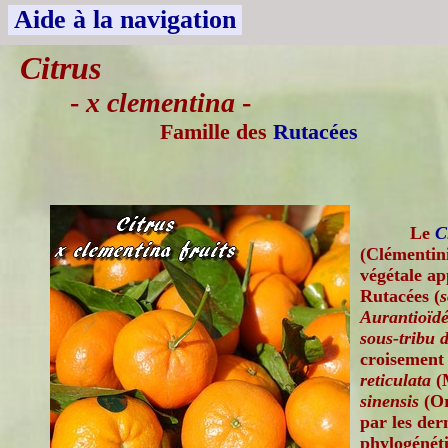
Aide à la navigation
Citrus
-
x clementina
-
Famille des
Rutacées
Le
C
(Clémentini
végétale ap
Rutacées (
s
Aurantioïdé
sous-tribu d
croisement 
reticulata
(M
sinensis
(Or
par les der
phylogénéti