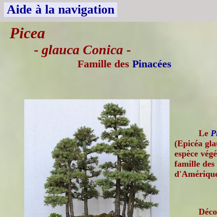
Aide à la navigation
Picea
-
glauca Conica
-
Famille des
Pinacées
Le
P
(Epicéa gla
espèce végé
famille des
d'Amérique
Déco