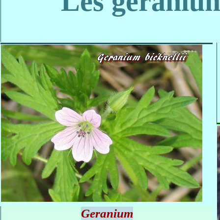
Les géranium
Geranium