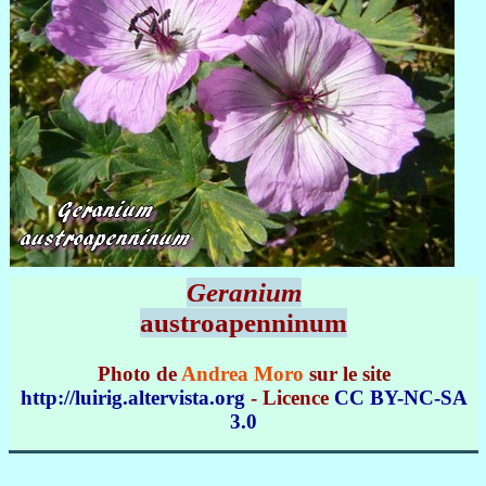
Geranium
austroapenninum
Photo de
Andrea Moro
sur le site
http://luirig.altervista.org
- Licence
CC BY-NC-SA
3.0