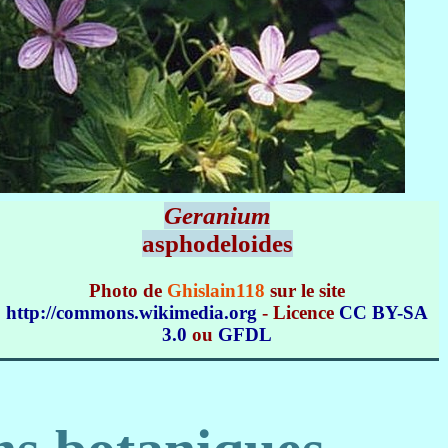
Geranium
asphodeloides
Photo de
Ghislain118
sur le site
http://commons.wikimedia.org
- Licence
CC BY-SA
3.0
ou
GFDL