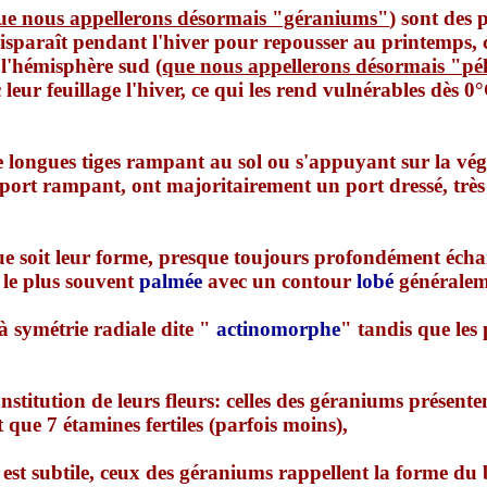
ue nous appellerons désormais "géraniums"
) sont des
disparaît pendant l'hiver pour repousser au printemps, c
 l'hémisphère sud (
que nous appellerons désormais "p
leur feuillage l'hiver, ce qui les rend vulnérables dès 0
e longues tiges rampant au sol ou s'appuyant sur la vég
ort rampant, ont majoritairement un port dressé, très so
 que soit leur forme, presque toujours profondément écha
 le plus souvent
palmée
avec un contour
lobé
généralem
à symétrie radiale dite "
actinomorphe
" tandis que les 
nstitution de leurs fleurs: celles des géraniums présente
 que 7 étamines fertiles (parfois moins),
e est subtile, ceux des géraniums rappellent la forme du