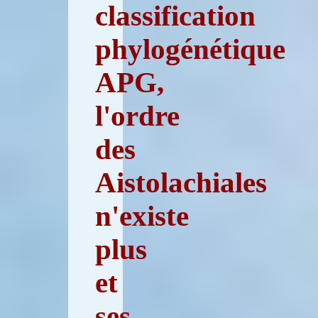
classification
phylogénétique
APG,
l'ordre
des
Aistolachiales
n'existe
plus
et
ses