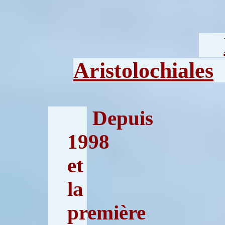
Aristolochiales
Depuis
1998
et
la
première