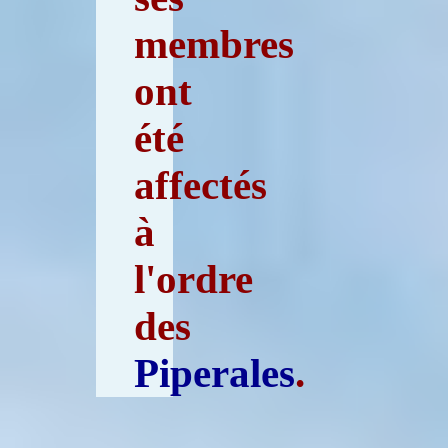
membres
ont
été
affectés
à
l'ordre
des
Piperales
.