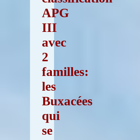
APG
III
avec
2
familles:
les
Buxacées
qui
se