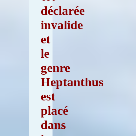
déclarée
invalide
et
le
genre
Heptanthus
est
placé
dans