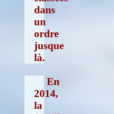
dans
un
ordre
jusque
là.
En
2014,
la