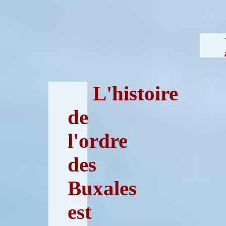
L'histoire
de
l'ordre
des
Buxales
est