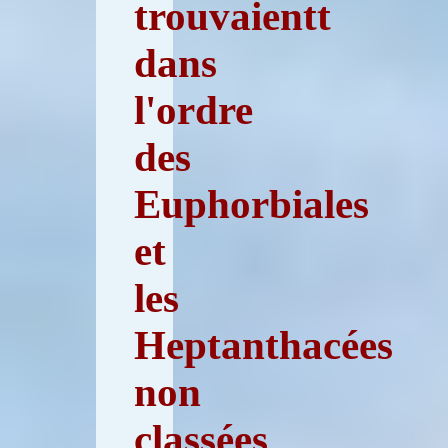
trouvaientt
dans
l'ordre
des
Euphorbiales
et
les
Heptanthacées
non
classées