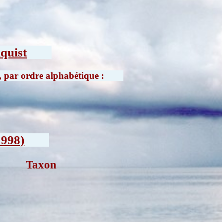
nquist
t, par ordre alphabétique :
1998)
Taxon