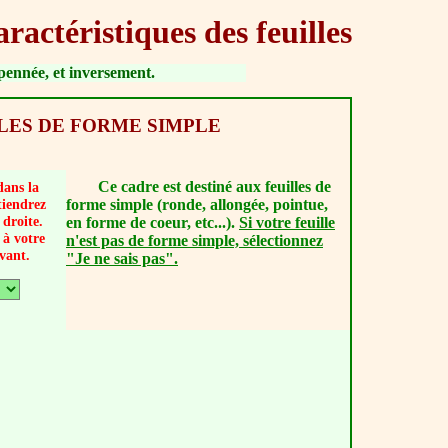
ractéristiques des feuilles
i pennée, et inversement.
LLES DE FORME SIMPLE
Ce cadre est destiné aux feuilles de
dans la
forme simple (ronde, allongée, pointue,
tiendrez
droite.
en forme de coeur, etc...).
Si votre feuille
 à votre
n'est pas de forme simple, sélectionnez
vant.
"Je ne sais pas".