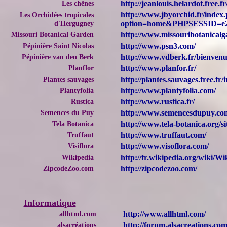
Les chênes
http://jeanlouis.helardot.free.fr
http://www.jbyorchid.fr/index
Les Orchidées tropicales
d'Hergugney
option=home&PHPSESSID=e2b
Missouri Botanical Garden
http://www.missouribotanicalg
Pépinière Saint Nicolas
http://www.psn3.com/
Pépinière van den Berk
http://www.vdberk.fr/bienven
Planflor
http://www.planfor.fr/
Plantes sauvages
http://plantes.sauvages.free.fr/
Plantyfolia
http://www.plantyfolia.com/
Rustica
http://www.rustica.fr/
Semences du Puy
http://www.semencesdupuy.co
Tela Botanica
http://www.tela-botanica.org/si
Truffaut
http://www.truffaut.com/
Visiflora
http://www.visoflora.com/
Wikipedia
http://fr.wikipedia.org/wiki
ZipcodeZoo.com
http://zipcodezoo.com/
Informatique
allhtml.com
http://www.allhtml.com/
alsacréations
http://forum.alsacreations.c