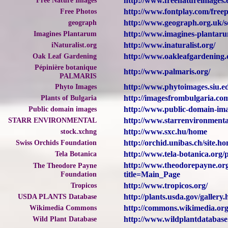
Free Nature Images
http://www.freenatureimages.
Free Photos
http://www.fontplay.com/freep
geograph
http://www.geograph.org.uk/
Imagines Plantarum
http://www.imagines-plantaru
iNaturalist.org
http://www.inaturalist.org/
Oak Leaf Gardening
http://www.oakleafgardening.
Pépinière botanique
http://www.palmaris.org/
PALMARIS
Phyto Images
http://www.phytoimages.siu.e
Plants of Bulgaria
http://imagesfrombulgaria.co
Public domain images
http://www.public-domain-im
STARR ENVIRONMENTAL
http://www.starrenvironmenta
stock.xchng
http://www.sxc.hu/home
Swiss Orchids Foundation
http://orchid.unibas.ch/site.h
Tela Botanica
http://www.tela-botanica.org/p
http://www.theodorepayne.or
The Theodore Payne
Foundation
title=Main_Page
Tropicos
http://www.tropicos.org/
USDA PLANTS Database
http://plants.usda.gov/gallery.
Wikimedia Commons
http://commons.wikimedia.or
Wild Plant Database
http://www.wildplantdatabase