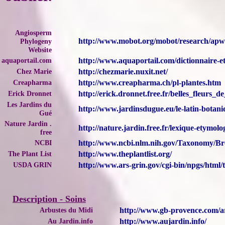
Angiosperm
http://www.mobot.org/mobot/research/apw
Phylogeny
Website
aquaportail.com
http://www.aquaportail.com/dictionnaire-
Chez Marie
http://chezmarie.nuxit.net/
Creapharma
http://www.creapharma.ch/pl-plantes.htm
Erick Dronnet
http://erick.dronnet.free.fr/belles_fleur
Les Jardins du
http://www.jardinsdugue.eu/le-latin-bota
Gué
Nature Jardin .
http://nature.jardin.free.fr/lexique-etymol
free
NCBI
http://www.ncbi.nlm.nih.gov/Taxonomy/
The Plant List
http://www.theplantlist.org/
USDA GRIN
http://www.ars-grin.gov/cgi-bin/npgs/html
Description - Soins
Arbustes du Midi
http://www.gb-provence.com/ar
Au Jardin.info
http://www.aujardin.info/