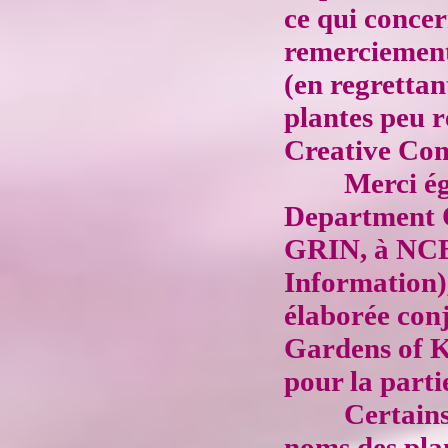
ce qui concer
remerciements
(en regrettan
plantes peu r
Creative Co
Merci é
Department O
GRIN, à NCBI
Information),
élaborée con
Gardens of K
pour la parti
Certains
noms des plan