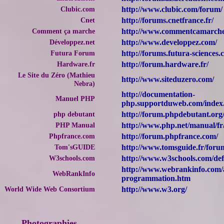
Clubic.com
http://www.clubic.com/forum/
Cnet
http://forums.cnetfrance.fr/
Comment ça marche
http://www.commentcamarche
Développez.net
http://www.developpez.com/
Futura Forum
http://forums.futura-sciences.
Hardware.fr
http://forum.hardware.fr/
Le Site du Zéro (Mathieu
http://www.siteduzero.com/
Nebra)
http://documentation-
Manuel PHP
php.supportduweb.com/index
php debutant
http://forum.phpdebutant.org
PHP Manual
http://www.php.net/manual/fr
Phpfrance.com
http://forum.phpfrance.com/
Tom'sGUIDE
http://www.tomsguide.fr/for
W3schools.com
http://www.w3schools.com/def
http://www.webrankinfo.com/a
WebRankInfo
programmation.htm
World Wide Web Consortium
http://www.w3.org/
Photographies