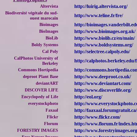
Altervista
http://luirig.altervista.org/
Biodiversité végétale du sud-
http://www.teline.fr/fre/
ouest marocain
Bioimages
http://bioimages.vanderbilt.ed
BioImages
http://www.bioimages.org.uk/
BioLib
http://www.biolib.cz/en/main/
Boldy Systems
http://www.boldsystems.org/
Cal Poly
http://selectree.calpoly.edu/
CalPhotos University of
http://calphotos.berkeley.edu/f
Berkeley
Commons Hortipedia
http://commons.hortipedia.c
deproot Plant Base
http://www.deeproot.co.uk/
deviantART
http://www.deviantart.com/
DISCOVER LIFE
http://www.discoverlife.org/
Encyclopedy of Life
http://eol.org/
everystockphoto
http://www.everystockphoto.
Faxaal
http://faaxaal.forumgratuit.ca/
Flickr
http://www.flickr.com/
Florum
http://www.florum.fr/index.ht
FORESTRY IMAGES
http://www.forestryimages.org