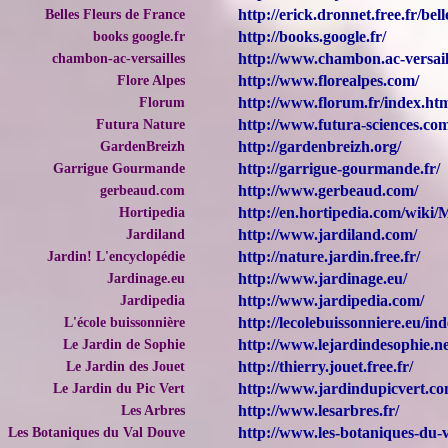
Belles Fleurs de France
http://erick.dronnet.free.fr/bel
books google.fr
http://books.google.fr/
chambon-ac-versailles
http://www.chambon.ac-versaill
Flore Alpes
http://www.florealpes.com/
Florum
http://www.florum.fr/index.ht
Futura Nature
http://www.futura-sciences.co
GardenBreizh
http://gardenbreizh.org/
Garrigue Gourmande
http://garrigue-gourmande.fr/
gerbeaud.com
http://www.gerbeaud.com/
Hortipedia
http://en.hortipedia.com/wiki
Jardiland
http://www.jardiland.com/
Jardin! L'encyclopédie
http://nature.jardin.free.fr/
Jardinage.eu
http://www.jardinage.eu/
Jardipedia
http://www.jardipedia.com/
L'école buissonnière
http://lecolebuissonniere.eu/in
Le Jardin de Sophie
http://www.lejardindesophie.ne
Le Jardin des Jouet
http://thierry.jouet.free.fr/
Le Jardin du Pic Vert
http://www.jardindupicvert.co
Les Arbres
http://www.lesarbres.fr/
Les Botaniques du Val Douve
http://www.les-botaniques-du-