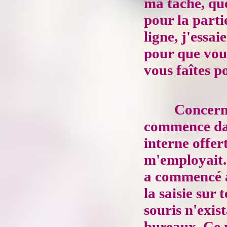
ma tâche, que
pour la part
ligne, j'essa
pour que vous
vous faîtes po
Concerna
commence dan
interne offer
m'employait.
a commencé à 
la saisie sur
souris n'exis
bureaux. Ce n