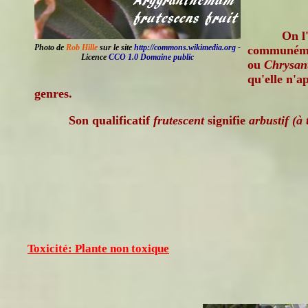
On l
Photo de
Rob Hille
sur le site
http://commons.wikimedia.org
-
communém
Licence
CCO 1.0 Domaine public
ou
Chrysan
qu'elle n'a
genres.
Son qualificatif
frutescent
signifie
arbustif (à 
Toxicité: Plante non toxique