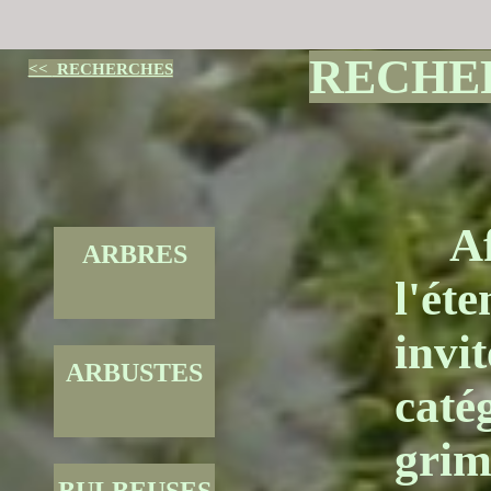
RECHE
<<
RECHERCHES
Af
ARBRES
l'ét
invi
ARBUSTES
caté
grim