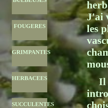
BULBEUSES
herb
J'ai
FOUGERES
les 
vasc
cham
GRIMPANTES
mous
HERBACEES
Il
intr
choi
SUCCULENTES