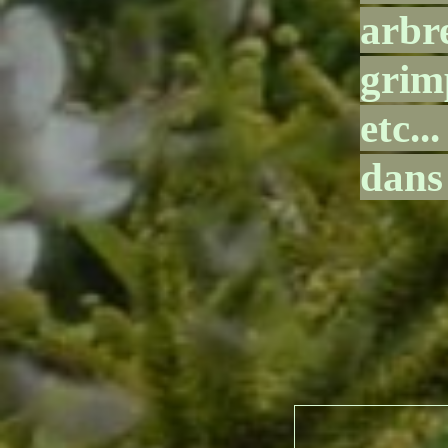
arbre
grim
etc..
dans 