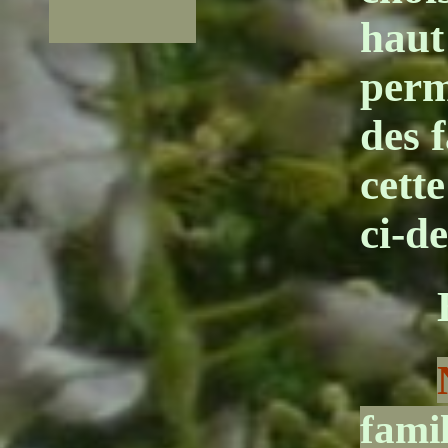
haut
perm
des 
cette
ci-de
famil