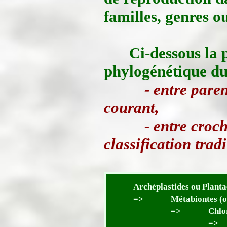
familles, genres o
Ci-dessous la 
phylogénétique du
- entre pare
courant,
- entre croc
classification tradi
Archéplastides ou Plantae
=>
Métabiontes (o
=>
Chlor
=>