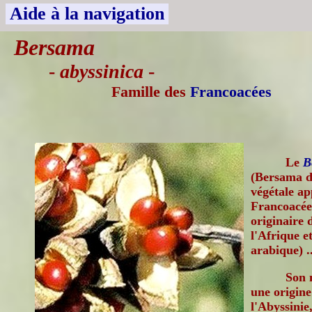
Aide à la navigation
Bersama
-
abyssinica
-
Famille des
Francoacées
Le
B
(Bersama d'
végétale ap
Francoacée
originaire 
l'Afrique e
arabique) ..
Son 
une origine
l'Abyssinie