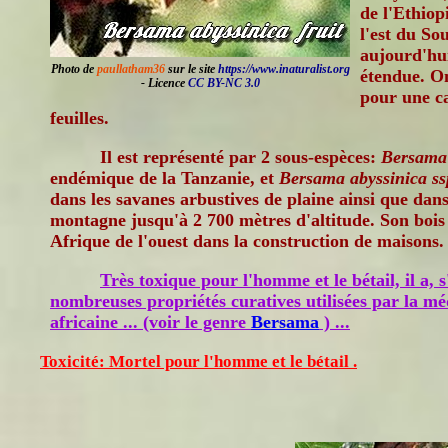
de l'Ethiop
l'est du So
aujourd'hui
Photo de
paullatham36
sur le site
https://www.inaturalist.org
étendue. O
- Licence
CC BY-NC 3.0
pour une ca
feuilles.
Il est représenté par 2 sous-espèces:
Bersama 
endémique de la Tanzanie, et
Bersama abyssinica ss
dans les savanes arbustives de plaine ainsi que dans 
montagne jusqu'à 2 700 mètres d'altitude. Son bois d
Afrique de l'ouest dans la construction de maisons.
Très toxique pour l'homme et le bétail, il a, s'
nombreuses propriétés curatives utilisées par la mé
africaine ... (voir le genre
Bersama
) ...
Toxicité: Mortel pour l'homme et le bétail .