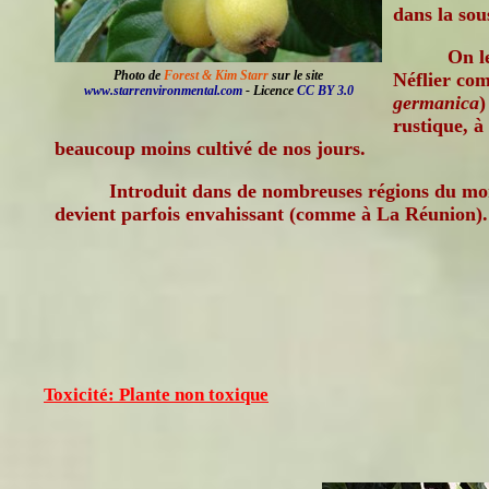
dans la sou
On l
Photo de
Forest & Kim Starr
sur le site
Néflier co
www.starrenvironmental.com
- Licence
CC BY 3.0
germanica
)
rustique, à
beaucoup moins cultivé de nos jours.
Introduit dans de nombreuses régions du mon
devient parfois envahissant (comme à La Réunion).
Toxicité: Plante non toxique