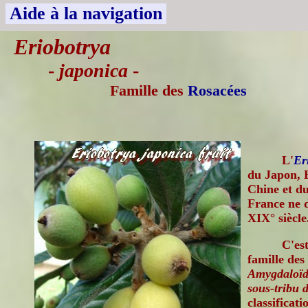
Aide à la navigation
Eriobotrya
-
japonica
-
Famille des
Rosacées
L'
Er
du Japon, B
Chine et du
France ne 
XIX° siècle
C'est
famille des
Amygdaloïdé
sous-tribu 
classificat