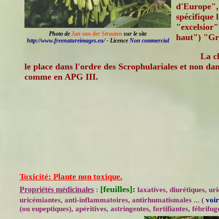
d'Europe"
spécifique 
"excelsior"
Photo de
Jan van der Straaten
sur le site
haut") "Gr
http://www.freenatureimages.eu/
- Licence
Non commercial
La c
le place dans l'ordre des Scrophulariales et non da
comme en APG III.
Toxicité: Plante non toxique.
[feuilles]:
Propriétés médicinales
:
laxatives, diurétiques, ur
uricémiantes, anti-inflammatoires, antirhumatismales ... (
voir
(ou eupeptiques), apéritives, astringentes, fortifiantes, fébrifuge