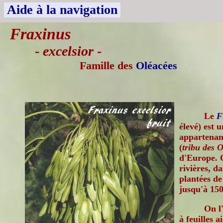
Aide à la navigation
Fraxinus
-
excelsior
-
Famille des
Oléacées
Le
F
élevé) est 
appartenant
(
tribu des O
d'Europe. O
rivières, da
plantées de
jusqu'à 150
On l
à feuilles 