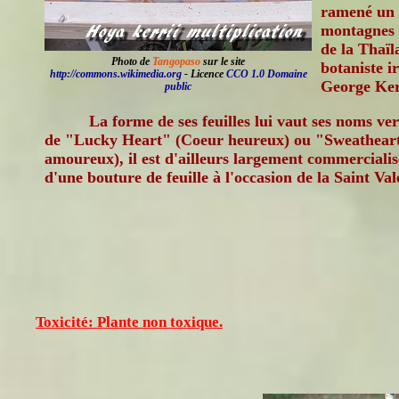
ramené un 
montagnes 
de la Thaïl
Photo de
Tangopaso
sur le site
botaniste i
http://commons.wikimedia.org
- Licence
CCO 1.0 Domaine
George Ker
public
La forme de ses feuilles lui vaut ses noms ve
de "Lucky Heart" (Coeur heureux) ou "Sweathear
amoureux), il est d'ailleurs largement commerciali
d'une bouture de feuille à l'occasion de la Saint Val
Toxicité: Plante non toxique.