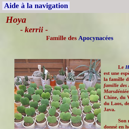
Aide à la navigation
Hoya
-
kerrii
-
Famille des
Apocynacées
Le
H
est une esp
la famille 
famille des 
Marsdéniée
Chine, du 
du Laos, de
Java.
Son 
donné en h