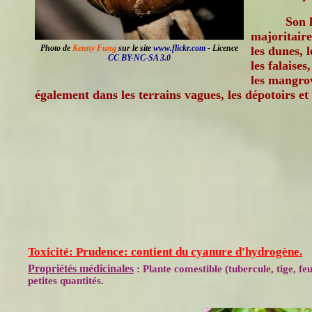
Son 
majoritaire
Photo de
Kenny Fung
sur le site
www.flickr.com
- Licence
les dunes, l
CC BY-NC-SA 3.0
les falaises
les mangrov
également dans les terrains vagues, les dépotoirs et
Toxicité: Prudence: contient du cyanure d'hydrogène.
Propriétés médicinales
: Plante comestible (tubercule, tige, f
petites quantités.