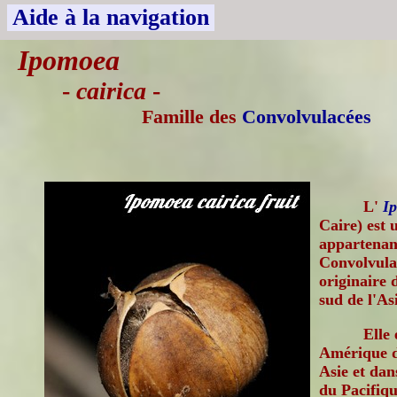
Aide à la navigation
Ipomoea
-
cairica
-
Famille des
Convolvulacées
L'
I
Caire) est 
appartenant
Convolvula
originaire 
sud de l'As
Elle
Amérique d
Asie et dan
du Pacifiqu