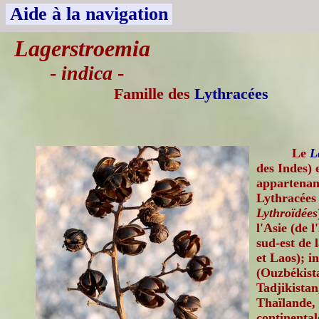
Aide à la navigation
Lagerstroemia
-
indica
-
Famille des
Lythracées
Le
L
des Indes) 
appartenant
Lythracées 
Lythroïdées
l'Asie (de 
sud-est de 
et Laos); i
(Ouzbékist
Tadjikistan
Thaïlande, 
continental