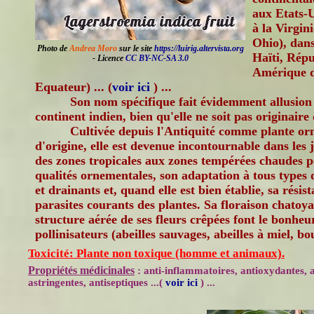
aux Etats-
à la Virgini
Ohio), dans
Photo de
Andrea Moro
sur le site
https://luirig.altervista.org
Haïti, Répu
- Licence
CC BY-NC-SA 3.0
Amérique d
Equateur) ... (
voir ici
) ...
Son nom spécifique fait évidemment allusion 
continent indien, bien qu'elle ne soit pas originaire
Cultivée depuis l'Antiquité comme plante or
d'origine, elle est devenue incontournable dans les
des zones tropicales aux zones tempérées chaudes po
qualités ornementales, son adaptation à tous types d
et drainants et, quand elle est bien établie, sa résis
parasites courants des plantes. Sa floraison chatoya
structure aérée de ses fleurs crêpées font le bonheu
pollinisateurs (abeilles sauvages, abeilles à miel, b
Toxicité: Plante non toxique (homme et animaux).
Propriétés médicinales
: anti-inflammatoires, antioxydantes, 
astringentes, antiseptiques ...(
voir ici
) ...