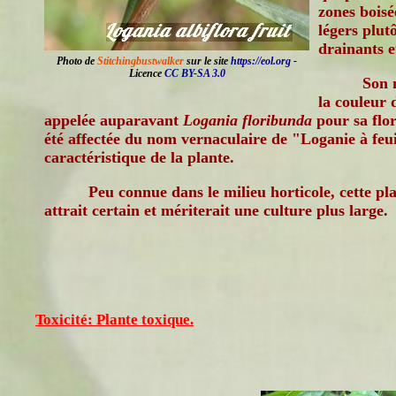
zones boisé
légers plut
drainants e
Photo de
Stitchingbustwalker
sur le site
https://eol.org
-
Licence
CC BY-SA 3.0
Son 
la couleur d
appelée auparavant
Logania floribunda
pour sa flor
été affectée du nom vernaculaire de "Loganie à feuil
caractéristique de la plante.
Peu connue dans le milieu horticole, cette p
attrait certain et mériterait une culture plus large.
Toxicité: Plante toxique.