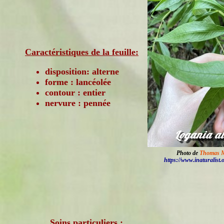
Caractéristiques de la feuille:
disposition: alterne
forme : lancéolée
contour : entier
nervure : pennée
Photo de
Thomas M
https://www.inaturalist.
Soins particuliers :