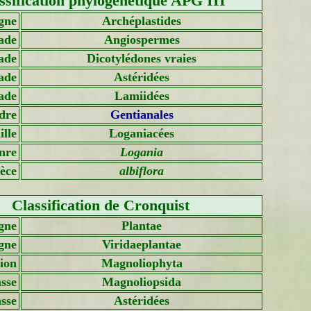
ssification phylogénétique APG III
gne
Archéplastides
ade
Angiospermes
ade
Dicotylédones vraies
ade
Astéridées
ade
Lamiidées
dre
Gentianales
lle
Loganiacées
nre
Logania
èce
albiflora
Classification de Cronquist
gne
Plantae
gne
Viridaeplantae
sion
Magnoliophyta
sse
Magnoliopsida
asse
Astéridées