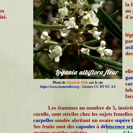
la 
ux
au 
ité.
d'a
lég
par
axi
des
ell
ga
Photo de
Elizabeth Mills
sur le site
cor
https://www.inaturalist.org
- Licence
CC BY-NC 3.0
lob
fac
Les étamines au nombre de 5, inséré
corolle, sont stériles chez les sujets femelles
carpelles
soudés abritant un ovaire
supère
b
Ses fruits sont des
capsules
à
déhiscence
se
graines ovoïdes aplaties.