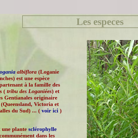
Les especes
ogania
albiflora
(Loganie
anches) est une espèce
partenant à la famille des
s (
tribu des Loganiées
) et
es Gentianales originaire
 (Queensland, Victoria et
lles du Sud) ... (
voir ici
)
t une plante
sclérophylle
 communément dans les