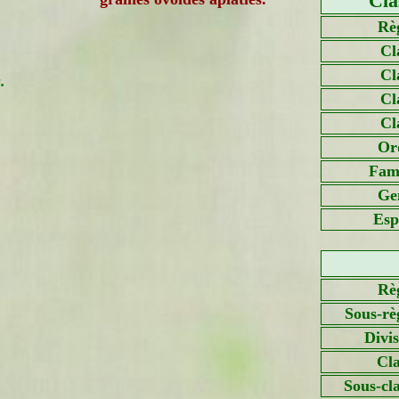
Cla
Rè
Cl
Cl
.
Cl
Cl
Or
Fami
Ge
Esp
Rè
Sous-rè
Divi
Cla
Sous-cl