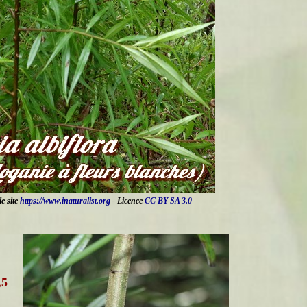
le site
https://www.inaturalist.org
- Licence
CC BY-SA 3.0
,5