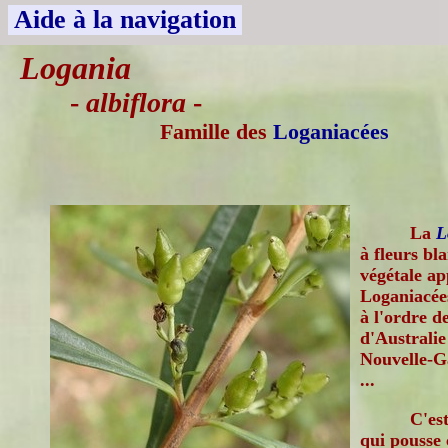
Aide à la navigation
Logania
-
albiflora
-
Famille des
Loganiacées
La
L
à fleurs bl
végétale ap
Loganiacée
à l'ordre d
d'Australie
Nouvelle-Ga
...
C'es
qui pousse