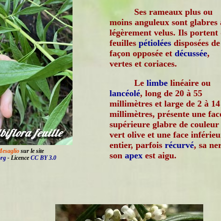
Ses rameaux plus ou
moins anguleux sont glabres 
légèrement velus. Ils portent
feuilles
pétiolées
disposées de
façon opposée et
décussée
,
vertes et coriaces.
Le
limbe
linéaire ou
lancéolé
, long de 20 à 55
millimètres et large de 2 à 14
millimètres, présente une fac
supérieure glabre de couleur
vert olive et une face inférie
entier, parfois
récurvé
, sa ne
esaglio
sur le site
son
apex
est aigu.
org
- Licence
CC BY 3.0