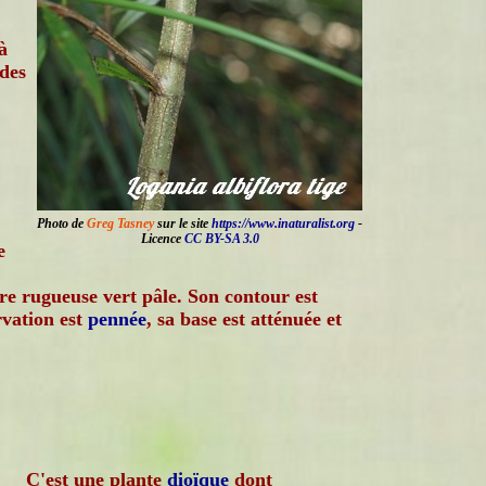
à
 des
Photo de
Greg Tasney
sur le site
https://www.inaturalist.org
-
Licence
CC BY-SA 3.0
e
ure rugueuse vert pâle. Son contour est
rvation est
pennée
, sa base est atténuée et
C'est une plante
dioïque
dont