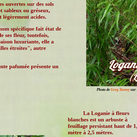
es ouvertes sur des sols
ôt sableux ou gréseux,
t légèrement acides.
nom spécifique fait état de
e ses fleur, toutefois,
aison luxuriante, elle a
les étroites", autre
lante pafumée présente un
Photo de
Greg Tasney
sur 
La Loganie à fleurs
blanches est un arbuste à
feuillage persistant haut de 1
mètre à 2,5 mètres.