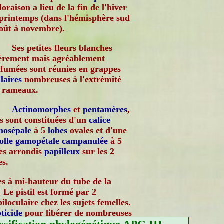
floraison a lieu de la fin de l'hiver
printemps (dans l'hémisphère sud
oût à novembre).
Ses petites fleurs blanches
èrement mais agréablement
fumées sont réunies en grappes
llaires
nombreuses à l'extrémité
 rameaux.
Actinomorphes
et
pentamères
,
es sont constituées d'un
calice
mosépale
à 5
lobes
ovales et d'une
olle
gamopétale
campanulée
à 5
es arrondis
papilleux
sur les 2
es.
es à mi-hauteur du tube de la
. Le pistil est formé par 2
iloculaire chez les sujets femelles.
pticide
pour libérer de nombreuses