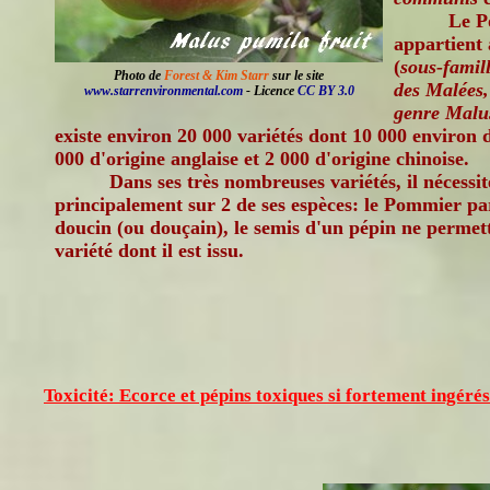
Le 
appartient 
(
sous-famil
Photo de
Forest & Kim Starr
sur le site
des Malées,
www.starrenvironmental.com
- Licence
CC BY 3.0
genre Malus
existe environ 20 000 variétés dont 10 000 environ 
000 d'origine anglaise et 2 000 d'origine chinoise.
Dans ses très nombreuses variétés, il nécessit
principalement sur 2 de ses espèces: le Pommier pa
doucin (ou douçain), le semis d'un pépin ne permet
variété dont il est issu.
Toxicité: Ecorce et pépins toxiques si fortement ingérés