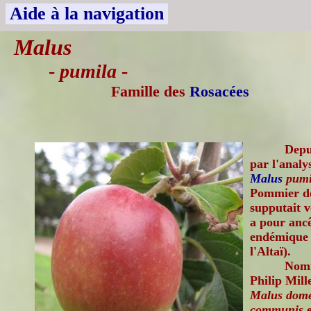
Aide à la navigation
Malus
-
pumila
-
Famille des
Rosacées
Depu
par l'analy
Malus
pumi
Pommier do
supputait v
a pour anc
endémique 
l'Altaï).
No
Philip Mill
Malus dome
communis
e