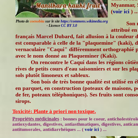
Myanmar, Sr
(
voir ici
) ..
Photo de
coenobita
sur le site
https://commons.wikimedia.org
Son 
- Licence
CC BY 3.0
attribué en
français Marcel Dubard, fait allusion à la couleur d
est comparable à celle de la "plaquemine" (kaki),
vernaculaire "Caqui" différemment orthographié p
avec le nom donné au Plaqueminer (Kaki).
On rencontre le Caqui dans les régions côtièr
rives de petits cours d'eau saisonniers et sur les pl
sols plutôt limoneux et sableux.
Son bois de très bonne qualité est utilisé en é
en parquet, en construction (poteaux de maisons, p
de fer, poteaux téléphoniques). Ses fruits sont con
sirops.
Toxicité: Plante à priori non toxique.
Propriétés médicinales
: bonnes pour le coeur, anticholestérol
antioxydantes, digestives, antiasthmatiques, digestives, antican
antitumorales, antidiarrhéiques ... (
voir ici
) ...