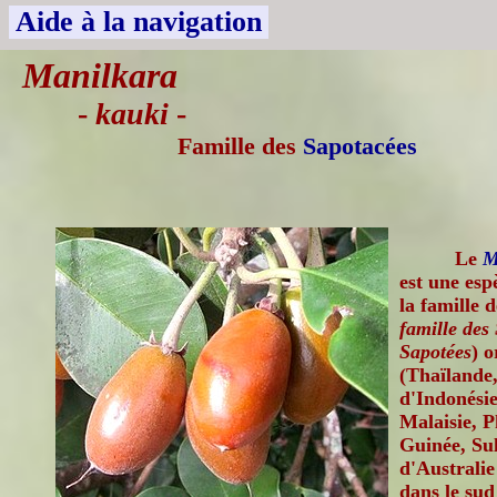
Aide à la navigation
Manilkara
-
kauki
-
Famille des
Sapotacées
Le
M
est une esp
la famille 
famille des 
Sapotées
) o
(Thaïlande
d'Indonési
Malaisie, P
Guinée, Su
d'Australie
dans le sud