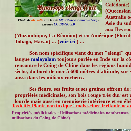
Calédonie) 
(Queenslan
Australie o
Photo de
ab_satta
sur le site
https://www.inaturalist.org
-
Asie du su
Licence
CC BY-NC 3.0
aux Iles so
(Mozambique, La Réunion) et en Amérique (Floride
Tobago, Hawaï) ... (
voir ici
) ...
Son nom spécifique vient du mot "elengi" qui
langue
malayalam
toujours parlée en Inde sur la c
rencontre le Coing de Chine dans les régions humid
sèche, du bord de mer à 600 mètres d'altitude, sur s
aussi dans les milieux rocheux.
Ses fleurs, ses fruits et ses graines offrent 
propriétés médicinales, son bois rouge très dur est u
lourde mais aussi en menuiserie intérieure et en ébé
Toxicité: Plante non toxique ! mais sciure irritante nez 
Propriétés médicinales
: Utilisations médicinales nombreuses .
utilisations du Coing de Chine) ...