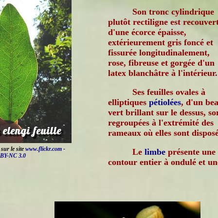
Son tronc cylindrique
plutôt rectiligne est recouver
d'une écorce épaisse,
extérieurement gris foncé et
fissurée longitudinalement,
rose, fibreuse et gorgée d'un
latex blanchâtre à l'intérieur.
Ses feuilles ovales à
elliptiques
pétiolées
, d'un be
vert brillant sur le dessus, so
regroupées à l'extrémité des
rameaux où elles sont disposé
sur le site
www.flickr.com
-
Le
limbe
présente une
BY-NC 3.0
contour entier à ondulé et u