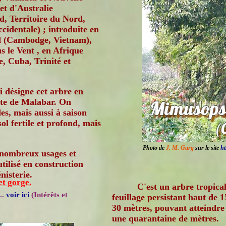
et d'Australie
d, Territoire du Nord,
ccidentale) ; introduite en
d (Cambodge, Vietnam),
us le Vent , en Afrique
, Cuba, Trinité et
 désigne cet arbre en
ôte de Malabar. On
es, mais aussi à saison
ol fertile et profond, mais
Photo de
J. M. Garg
sur le site
ht
de nombreux usages et
tilisé en construction
nisterie.
et gorge.
C'est un arbre tropical
..
voir ici
(Intérêts et
feuillage persistant haut de 1
30 mètres, pouvant atteindre
une quarantaine de mètres.