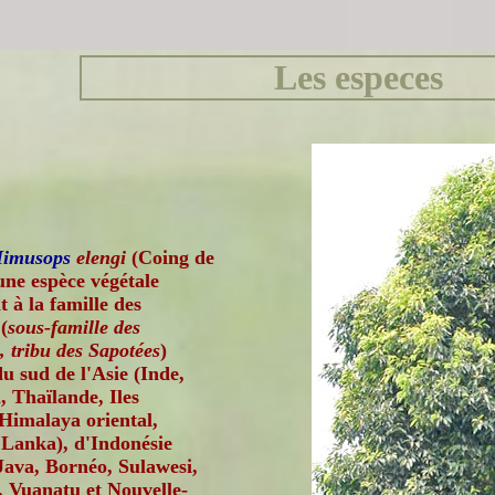
Les especes
imusops
elengi
(Coing de
une espèce végétale
 à la famille des
(
sous-famille des
, tribu des Sapotées
)
du sud de l'Asie (Inde,
 Thaïlande, Iles
imalaya oriental,
 Lanka), d'Indonésie
Java, Bornéo, Sulawesi,
, Vuanatu et Nouvelle-