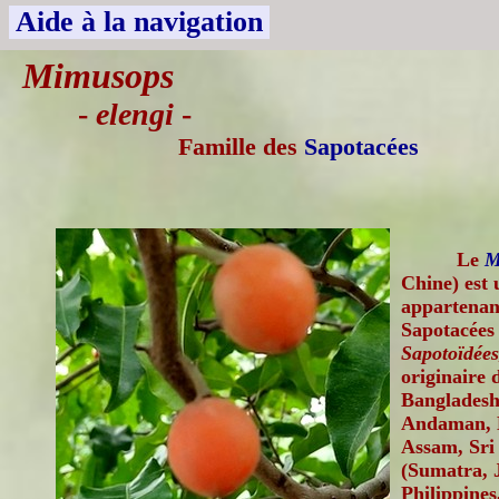
Aide à la navigation
Mimusops
-
elengi
-
Famille des
Sapotacées
Le
M
Chine) est 
appartenant
Sapotacées 
Sapotoïdées
originaire 
Bangladesh,
Andaman, H
Assam, Sri
(Sumatra, 
Philippines