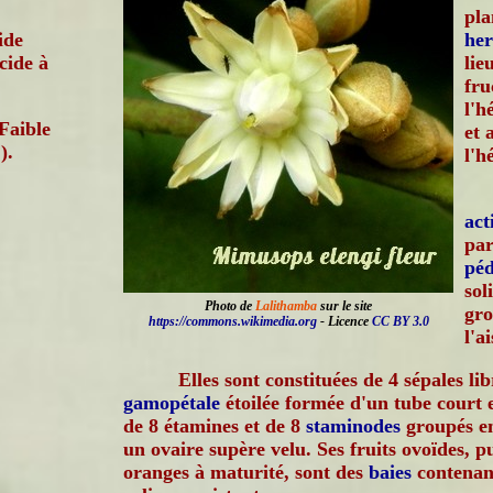
pla
ide
he
acide à
lie
fru
l'h
Faible
et 
).
l'h
ac
par
péd
sol
Photo de
Lalithamba
sur le site
gro
https://commons.wikimedia.org
- Licence
CC BY 3.0
l'a
Elles sont constituées de 4 sépales li
gamopétale
étoilée formée d'un tube court 
de 8 étamines et de 8
staminodes
groupés en
un ovaire supère velu. Ses fruits ovoïdes, p
oranges à maturité, sont des
baies
contenant