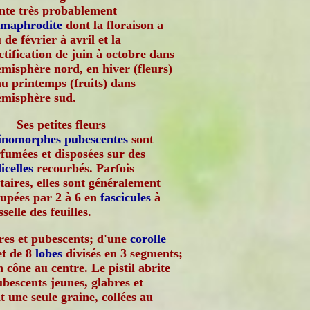
nte très probablement
rmaphrodite
dont la floraison a
u de février à avril et la
ctification de juin à octobre dans
émisphère nord, en hiver (fleurs)
au printemps (fruits) dans
émisphère sud.
Ses petites fleurs
tinomorphes
pubescentes
sont
fumées et disposées sur des
icelles
recourbés. Parfois
itaires, elles sont généralement
upées par 2 à 6 en
fascicules
à
isselle des feuilles.
bres et pubescents; d'une
corolle
et de 8
lobes
divisés en 3 segments;
 cône au centre. Le pistil abrite
ubescents jeunes, glabres et
 une seule graine, collées au