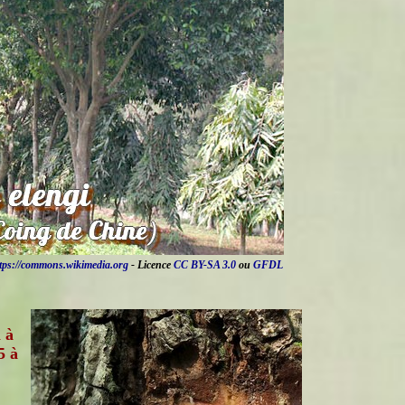
tps://commons.wikimedia.org
- Licence
CC BY-SA 3.0
ou
GFDL
 à
5 à