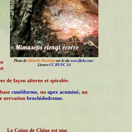
t
Photo de
Siddarth Machado
sur le site
www.flickr.com
-
au
Licence
CC BY-NC 3.0
nt
es de façon alterne et spiralée.
 base
cunéiforme
, un
apex
acuminé
, un
ne nervation
brochidodrome
.
Le Coing de Chine est une