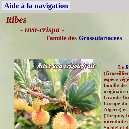
Aide à la navigation
Ribes
-
uva-crispa
-
Famille des
Grossulariacées
Le
R
(Groseillie
espèce végé
famille des
originaire 
Grande-Bret
Europe du 
Algérie) e
(Turquie, I
introduite 
Suède) et d