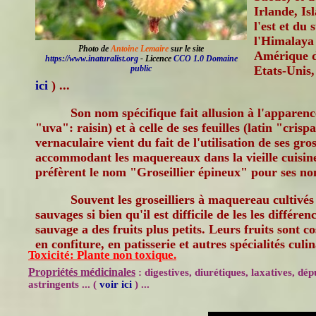
Irlande, Is
l'est et du 
l'Himalaya
Photo de
Antoine Lemaire
sur le site
Amérique du
https://www.inaturalist.org
- Licence
CCO 1.0 Domaine
public
Etats-Unis,
ici
) ...
Son nom spécifique fait allusion à l'apparence
"uva": raisin) et à celle de ses feuilles (latin "crisp
vernaculaire vient du fait de l'utilisation de ses gro
accommodant les maquereaux dans la vieille cuisine
préfèrent le nom "Groseillier épineux" pour ses no
Souvent les groseilliers à maquereau cultivés 
sauvages si bien qu'il est difficile de les les différenc
sauvage a des fruits plus petits. Leurs fruits sont
en confiture, en patisserie et autres spécialités culin
Toxicité: Plante non toxique.
Propriétés médicinales
: digestives, diurétiques, laxatives, dé
astringents ... (
voir ici
) ...