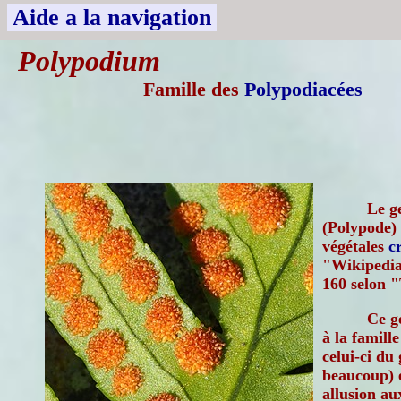
Aide a la navigation
Polypodium
Famille des
Polypodiacées
Le g
(Polypode)
végétales
c
"Wikipedia
160 selon "
Ce g
à la famill
celui-ci du
beaucoup) e
allusion au