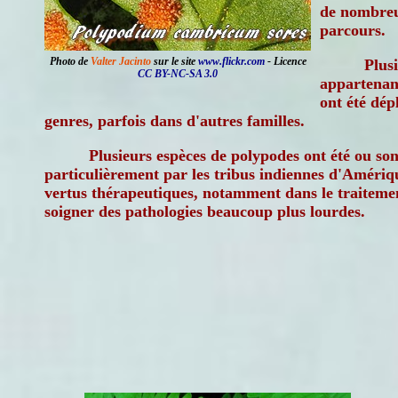
de nombreus
parcours.
Photo de
Valter Jacinto
sur le site
www.flickr.com
- Licence
Plus
CC BY-NC-SA 3.0
appartenan
ont été dép
genres, parfois dans d'autres familles.
Plusieurs espèces de polypodes ont été ou sont
particulièrement par les tribus indiennes d'Amériq
vertus thérapeutiques, notamment dans le traitemen
soigner des pathologies beaucoup plus lourdes.