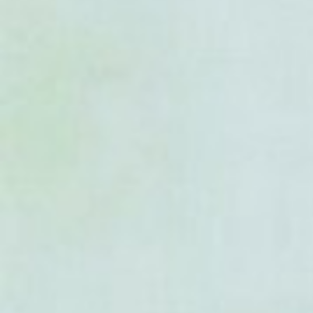
- Polypodium plesiosorum
- Polypodium polycarpon
- Polypodium polypodioïdes
- Polypodium pyrrholepis
- Polypodium rhachipterygi
- Polypodium rhodopleuron
- Polypodium rosei
- Polypodium rzedowskianu
- Polypodium sanctae-rosae
- Polypodium scouleri
- Polypodium sibiricum
- Polypodium subpetiolatum
- Polypodium virginianum
-
Polypodium vulgare
(Polyp
- Polypodium wiesbaueri