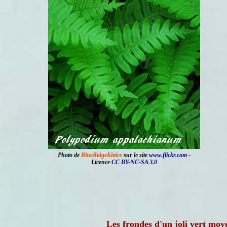
Photo de
BlueRidgeKitties
sur le site
www.flickr.com
-
Licence
CC BY-NC-SA 3.0
Les frondes d'un joli vert mo