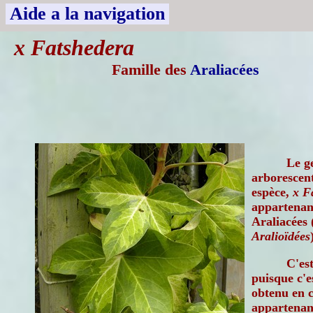
Aide a la navigation
x Fatshedera
Famille des
Araliacées
Le g
arborescen
espèce,
x F
appartenant
Araliacées 
Aralioïdées
C'es
puisque c'e
obtenu en c
appartenant