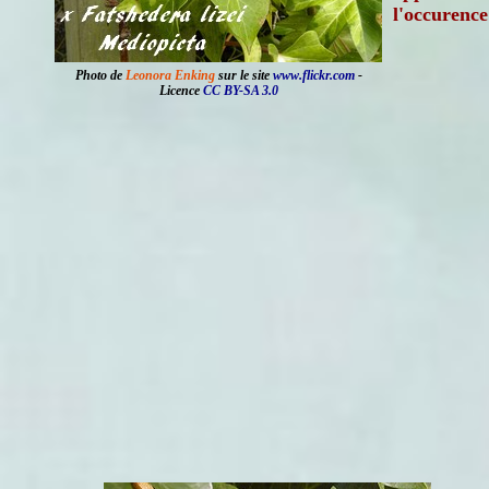
l'occurenc
Photo de
Leonora Enking
sur le site
www.flickr.com
-
Licence
CC BY-SA 3.0