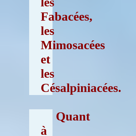
les
Fabacées,
les
Mimosacées
et
les
Césalpiniacées.
Quant
à