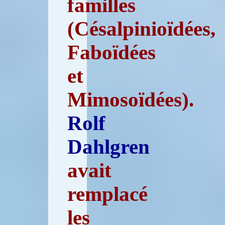
familles
(Césalpinioïdées,
Faboïdées
et
Mimosoïdées).
Rolf
Dahlgren
avait
remplacé
les