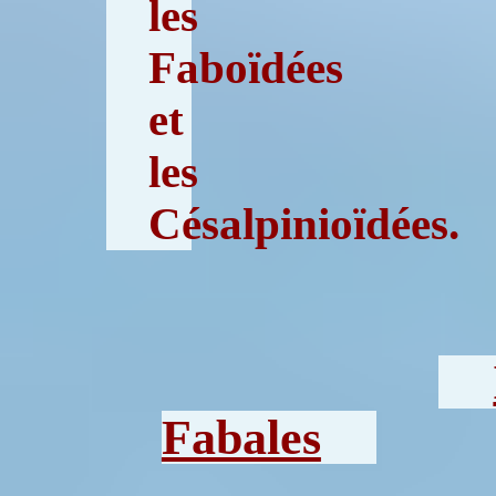
les
Faboïdées
et
les
Césalpinioïdées.
Fabales