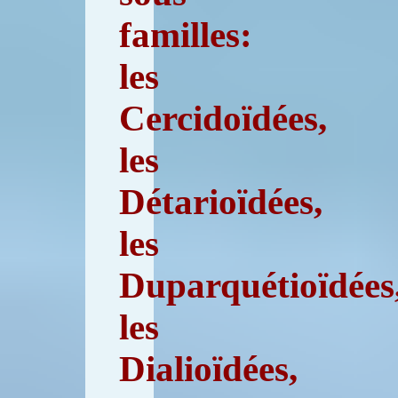
familles:
les
Cercidoïdées,
les
Détarioïdées,
les
Duparquétioïdées
les
Dialioïdées,