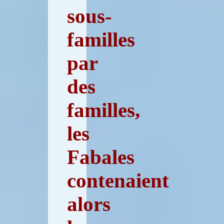
sous-
familles
par
des
familles,
les
Fabales
contenaient
alors