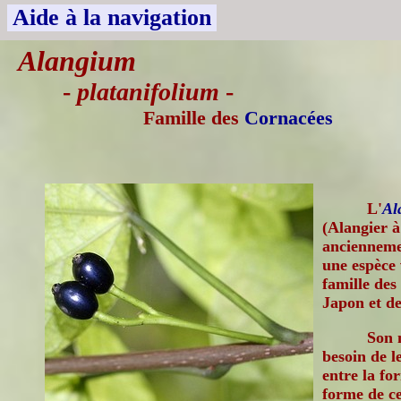
Aide à la navigation
Alangium
-
platanifolium
-
Famille des
Cornacées
L'
Al
(Alangier à 
anciennem
une espèce 
famille des
Japon et d
Son n
besoin de le
entre la for
forme de ce