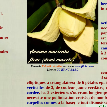
he
int
l.
ac
in.
nec
pap
ui se
est
ter
cau
iodes
à 3
cou
Photo de
Reinaldo Aguilar
sur le site
www.flickr.com
-
Licence
CC BY-NC-SA 3.0
cen
3 s
elliptiques à triangulaires; de 6 pétales ép
verticilles
de 3, de couleur jaune verdâtre, 
cordée
, les 3 extérieurs s'ouvrant longtemps
nécessite une pollinisation croisée; de no
carpelles
connés
à la base; le tout disposé s