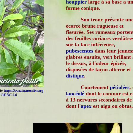
houppier
large à sa base a u
forme conique.
Son tronc présente un
écorce brune rugueuse et
fissurée. Ses rameaux porten
des feuilles coriaces verdâtre
sur la face inférieure,
pubescentes
dans leur jeunes
glabres ensuite, vert brillant
le dessus, à l'odeur épicée,
disposées de façon alterne et
distique
.
Courtement
pétiolées
,
ite
https://www.inaturalist.org
lancéolé
dont le contour est e
 BY-NC 3.0
à 13 nervures secondaires de 
dont l'
apex
est aigu ou obtus.