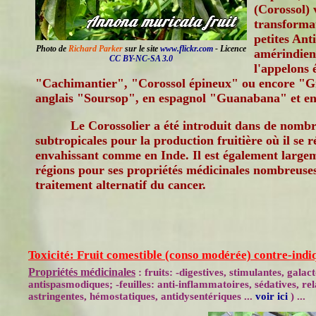
(Corossol) 
transformat
petites Anti
Photo de
Richard Parker
sur le site
www.flickr.com
- Licence
amérindien
CC BY-NC-SA 3.0
l'appelons
"Cachimantier", "Corossol épineux" ou encore "G
anglais "Soursop", en espagnol "Guanabana" et en
Le Corossolier a été introduit dans de nombre
subtropicales pour la production fruitière où il se r
envahissant comme en Inde. Il est également largem
régions pour ses propriétés médicinales nombreu
traitement alternatif du cancer.
Toxicité: Fruit comestible (conso modérée) contre-indi
Propriétés médicinales
: fruits: -digestives, stimulantes, galac
antispasmodiques; -feuilles: anti-inflammatoires, sédatives, rel
astringentes, hémostatiques, antidysentériques ...
voir ici
) ...