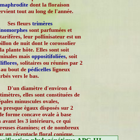
rmaphrodite
dont la floraison
ervient tout au long de l'année.
Ses fleurs
trimères
tinomorphes
sont parfumées et
tarifères, leur pollinisateur est un
illon de nuit dont le corossolier
 la plante hôte. Elles sont soit
minales mais
oppositifoliées
, soit
liflores
, solitaires ou réunies par 2
 au bout de
pédicelles
ligneux
rbés vers le bas.
D'un diamètre d'environ 4
timètres, elles sont constituées de
épales minuscules ovales,
ais presque ègaux disposés sur 2
de forme concave ovale à base
 avant les 3 intérieurs, ce qui
mbreuses étamines; et de nombreux
ur un réceptacle floral conique.