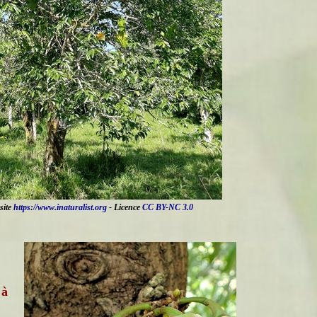
site
https://www.inaturalist.org
- Licence
CC BY-NC 3.0
 à