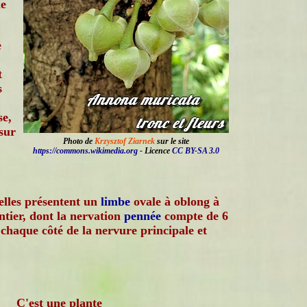
ne
e
t
s
se,
 sur
Photo de
Krzysztof Ziarnek
sur le site
https://commons.wikimedia.org
- Licence
CC BY-SA 3.0
 elles présentent un
limbe
ovale à oblong à
ntier, dont la nervation
pennée
compte de 6
chaque côté de la nervure principale et
C'est une plante