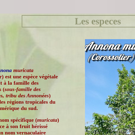
Les especes
nona
muricata
r) est une espèce végétale
 à la famille des
 (
sous-famille des
s, tribu des Annonées
)
des régions tropicales du
Amérique du sud.
nom spécifique (
muricata
)
ce à son fruit hérissé
on nom vernaculaire