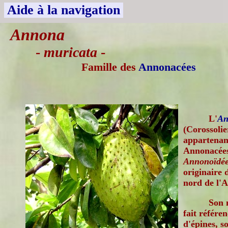
Aide à la navigation
Annona
-
muricata
-
Famille des
Annonacées
L'
An
(Corossolie
appartenant
Annonacées
Annonoïdée
originaire 
nord de l'
Son 
fait référen
d'épines, s