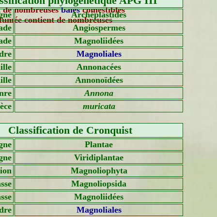
ssification phylogénétique APG III
at de nombreuses
baies
comestibles
gne
Archéplastides
rfumée contient de nombreuses
ade
Angiospermes
ade
Magnoliidées
dre
Magnoliales
lle
Annonacées
lle
Annonoïdées
nre
Annona
èce
muricata
Classification de Cronquist
gne
Plantae
gne
Viridiplantae
sion
Magnoliophyta
sse
Magnoliopsida
asse
Magnoliidées
dre
Magnoliales