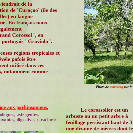
viendrait de la
ion de 'Curaçao' (île des
lles) en langue
ne. En français nous
 également
rand Corossol", en
 portugais "Graviola".
uses régions tropicales et
évèle pafois être
ent utilisé dans ces
ses, notamment comme
Photo de
tomascsg
sur le 
qué aux parkinsoniens.
Le corossolier est un
tologues, astrigentes,
arbuste ou un petit arbre à
axantes, digestives ; -racines:
feuillage persistant haut de 3
une dizaine de mètres dont le