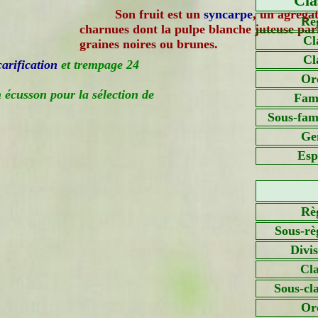
Cla
Son fruit est un
syncarpe
, un agrég
Rè
charnues dont la pulpe blanche juteuse pa
Cl
graines noires ou brunes.
Cl
carification
et trempage 24
Or
 écusson pour la sélection de
Fami
Sous-fami
Ge
Esp
Rè
Sous-rè
Divi
Cla
Sous-cl
Or