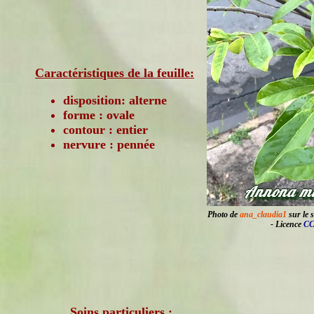
Caractéristiques de la feuille:
disposition: alterne
forme : ovale
contour : entier
nervure : pennée
Photo de
ana_claudia1
sur le s
- Licence
CC
Soins particuliers :