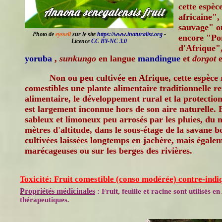
cette espè
africaine",
sauvage" o
Photo de
eyssell
sur le site
https://www.inaturalist.org
-
encore "Po
Licence
CC BY-NC 3.0
d'Afrique"
yoruba
,
sunkungo
en langue
mandingue
et
dorgot
e
Non ou peu cultivée en Afrique, cette espèce 
comestibles une plante alimentaire traditionnelle re
alimentaire, le développement rural et la protection
est largement inconnue hors de son aire naturelle. E
sableux et limoneux peu arrosés par les pluies, du 
mètres d'altitude, dans le sous-étage de la savane b
cultivées laissées longtemps en jachère, mais égalem
marécageuses ou sur les berges des rivières.
Toxicité: Fruit comestible (conso modérée) contre-indi
Propriétés médicinales
: Fruit, feuille et racine sont utilisés 
thérapeutiques.