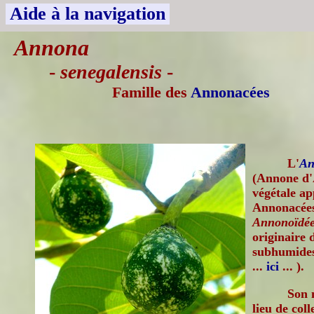
Aide à la navigation
Annona
-
senegalensis
-
Famille des
Annonacées
L'
An
(Annone d'
végétale ap
Annonacées
Annonoïdée
originaire 
subhumides 
...
ici
... ).
Son 
lieu de col