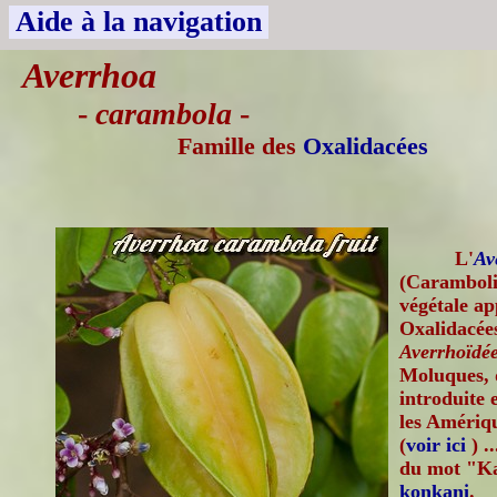
Aide à la navigation
Averrhoa
-
carambola
-
Famille des
Oxalidacées
L'
Av
(Carambolie
végétale ap
Oxalidacées
Averrhoïdé
Moluques, d
introduite 
les Amériqu
(
voir ici
) .
du mot "Ka
konkani
.