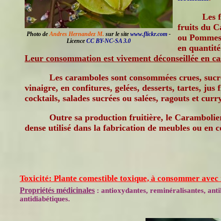
Les f
fruits du 
Photo de
Andres Hernandez M.
sur le site
www.flickr.com
-
ou Pommes 
Licence
CC BY-NC-SA 3.0
en quantité
Leur consommation est vivement déconseillée en cas
Les caramboles sont consommées crues, sucrée
vinaigre, en confitures, gelées, desserts, tartes, jus 
cocktails, salades sucrées ou salées, ragouts et curr
Outre sa production fruitière, le Carambolie
dense utilisé dans la fabrication de meubles ou en c
Toxicité: Plante comestible toxique, à consommer avec
Propriétés médicinales
: antioxydantes, reminéralisantes, anti
antidiabétiques.