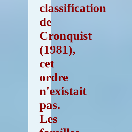
classification
de
Cronquist
(1981),
cet
ordre
n'existait
pas.
Les