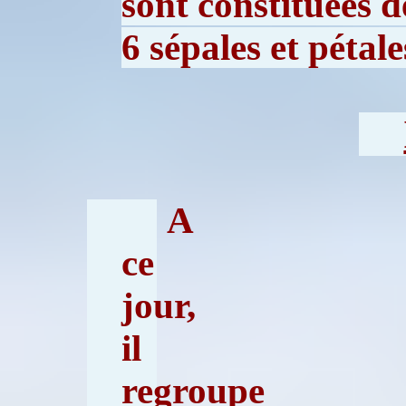
sont constituées d
6 sépales et pétale
A
ce
jour,
il
regroupe