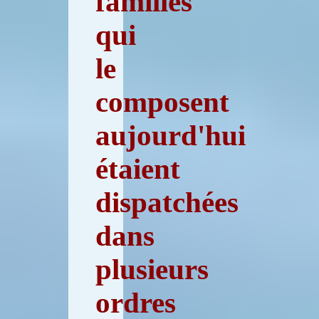
familles
qui
le
composent
aujourd'hui
étaient
dispatchées
dans
plusieurs
ordres