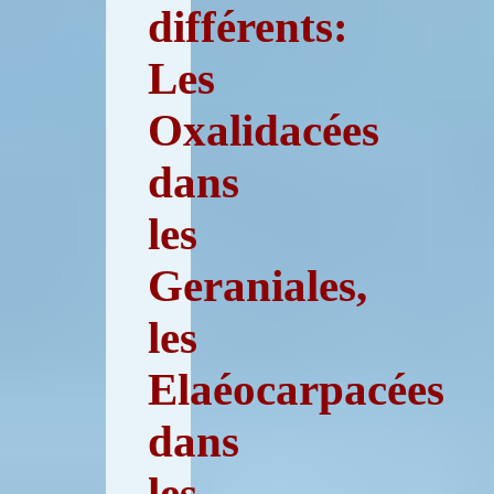
différents:
Les
Oxalidacées
dans
les
Geraniales,
les
Elaéocarpacées
dans
les