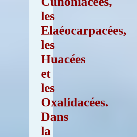
Cunoniacées,
les
Elaéocarpacées,
les
Huacées
et
les
Oxalidacées.
Dans
la