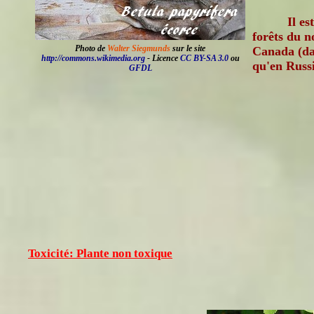
Il es
forêts du n
Photo de
Walter Siegmunds
sur le site
Canada (dan
http://commons.wikimedia.org
- Licence
CC BY-SA 3.0
ou
qu'en Russi
GFDL
Toxicité: Plante non toxique