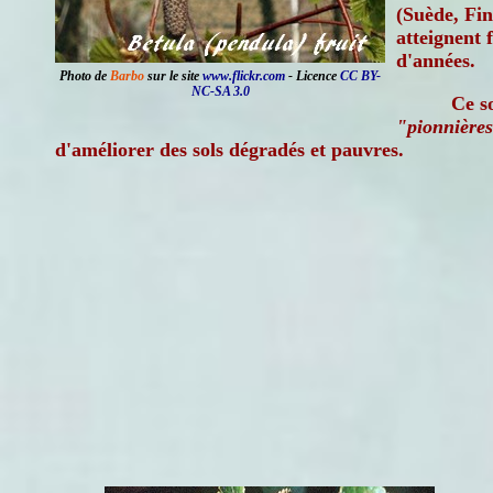
(Suède, Finl
atteignent 
d'années.
Photo de
Barbo
sur le site
www.flickr.com
- Licence
CC BY-
NC-SA 3.0
Ce so
"pionnière
d'améliorer des sols dégradés et pauvres.