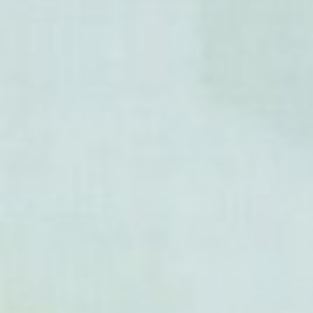
- Betula michauxii
- Betula murrayana
- Betula nana
- Betula neoalaskana
-
Betula nigra
(Bouleau noir
- Betula occidentalis
- Betula ovalifolia
-
Betula papyrifera
(Bouleau 
-
Betula pendula
(Bouleau ve
-
Betula pendula Youngii
(Bou
Young)
- Betula platyphylla
- Betula populifolia
- Betula potaninii
- Betula procurva
-
Betula pubescens
(Bouleau 