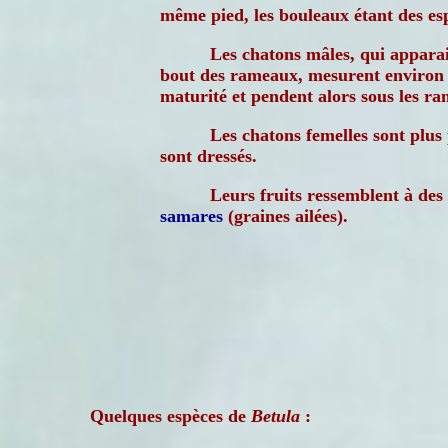
même pied, les bouleaux étant des e
Les chatons mâles, qui appara
bout des rameaux, mesurent environ 
maturité et pendent alors sous les r
Les chatons femelles sont plus 
sont dressés.
Leurs fruits ressemblent à des 
samares
(graines ailées).
Quelques espèces de
Betula
: