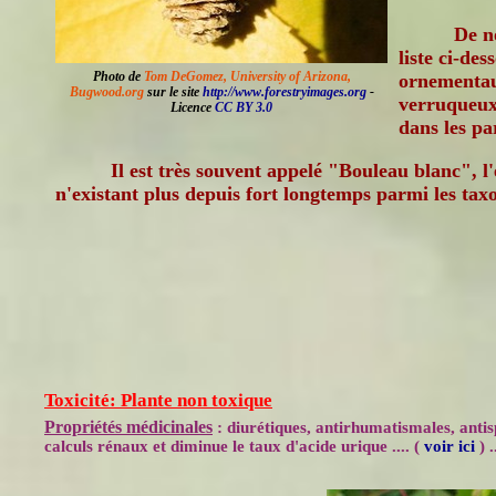
De n
liste ci-des
Photo de
Tom DeGomez, University of Arizona,
ornementau
Bugwood.org
sur le site
http://www.forestryimages.org
-
verruqueux
Licence
CC BY 3.0
dans les pa
Il est très souvent appelé "Bouleau blanc", l
n'existant plus depuis fort longtemps parmi les ta
Toxicité: Plante non toxique
Propriétés médicinales
: diurétiques, antirhumatismales, anti
calculs rénaux et diminue le taux d'acide urique .... (
voir ici
) .