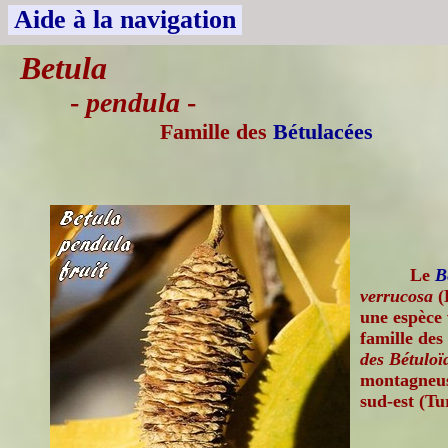
Aide à la navigation
Betula
-
pendula
-
Famille des
Bétulacées
Le
B
verrucosa
(
une espèce 
famille des
des Bétuloï
montagneus
sud-est (Tu