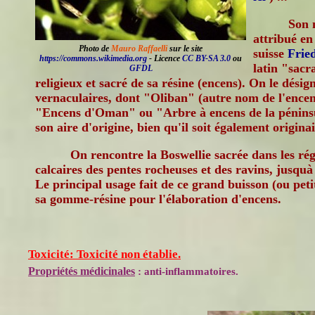
Son 
attribué en
Photo de
Mauro Raffaelli
sur le site
suisse
Frie
https://commons.wikimedia.org
- Licence
CC BY-SA 3.0
ou
latin "sacr
GFDL
religieux et sacré de sa résine (encens). On le dés
vernaculaires, dont "Oliban" (autre nom de l'encen
"Encens d'Oman" ou "Arbre à encens de la péninsu
son aire d'origine, bien qu'il soit également origina
On rencontre la Boswellie sacrée dans les régi
calcaires des pentes rocheuses et des ravins, jusquà
Le principal usage fait de ce grand buisson (ou petit
sa gomme-résine pour l'élaboration d'encens.
Toxicité: Toxicité non établie.
Propriétés médicinales
: anti-inflammatoires.