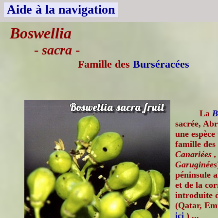
Aide à la navigation
Boswellia
-
sacra
-
Famille des
Burséracées
La
B
sacrée, Ab
une espèce 
famille des
Canariées ,
Garuginées
péninsule 
et de la co
introduite 
(Qatar, Emi
ici
) ...