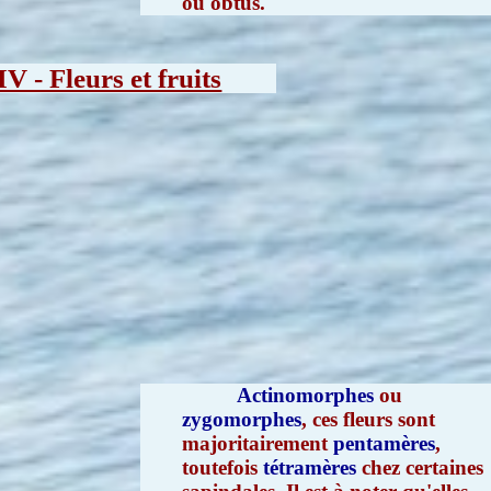
ou obtus.
IV - Fleurs et fruits
Actinomorphes
ou
zygomorphes
, ces fleurs sont
majoritairement
pentamères
,
toutefois
tétramères
chez certaines