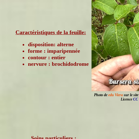
Caractéristiques de la feuille:
disposition: alterne
forme : imparipennée
contour : entier
nervure : brochidodrome
Photo de
edu Viera
sur le sit
Licence
CC 
Soins particuliers :