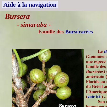
Aide à la navigation
Bursera
-
simaruba
-
Famille des
Burséracées
Le
B
(Gommier r
une espèce 
famille des
Bursérées
)
américain 
Floride au
du Brésil a
l'Amérique c
(
voir ici
) ..
Son 
hommage au