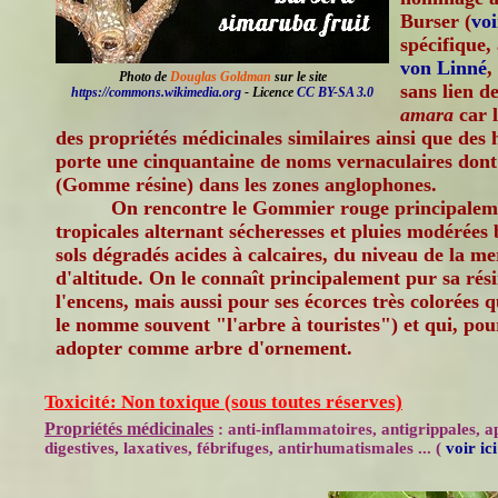
Burser (
vo
spécifique,
von Linné
,
Photo de
Douglas Goldman
sur le site
sans lien d
https://commons.wikimedia.org
- Licence
CC BY-SA 3.0
amara
car l
des propriétés médicinales similaires ainsi que des 
porte une cinquantaine de noms vernaculaires do
(Gomme résine) dans les zones anglophones.
On rencontre le Gommier rouge principaleme
tropicales alternant sécheresses et pluies modérées b
sols dégradés acides à calcaires, du niveau de la m
d'altitude. On le connaît principalement pur sa rési
l'encens, mais aussi pour ses écorces très colorées qu
le nomme souvent "l'arbre à touristes") et qui, pou
adopter comme arbre d'ornement.
Toxicité: Non toxique (sous toutes réserves)
Propriétés médicinales
: anti-inflammatoires, antigrippales, a
digestives, laxatives, fébrifuges, antirhumatismales ... (
voir ic