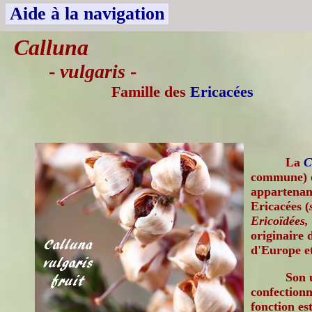
Aide à la navigation
Calluna
-
vulgaris
-
Famille des
Ericacées
La
C
commune) e
appartenant
Ericacées (
Ericoïdées,
originaire 
d'Europe et
Son 
confectionn
fonction es