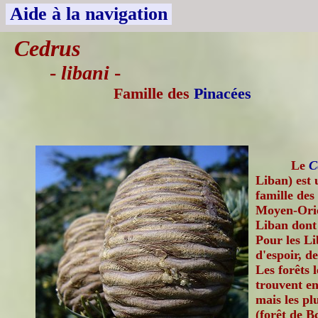
Aide à la navigation
Cedrus
-
libani
-
Famille des
Pinacées
Le
C
Liban) est 
famille des
Moyen-Orie
Liban dont 
Pour les Li
d'espoir, d
Les forêts 
trouvent en
mais les pl
(forêt de B