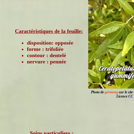
Caractéristiques de la feuille:
disposition: opposée
forme : trifoliée
contour : dentelé
nervure : pennée
Photo de
germong
sur le site
Licence
CC 
Soins particuliers :