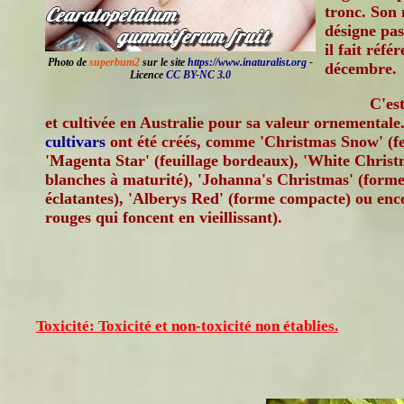
tronc. Son 
désigne pa
il fait réfé
Photo de
superbum2
sur le site
https://www.inaturalist.org
-
décembre.
Licence
CC BY-NC 3.0
C'es
et cultivée en Australie pour sa valeur ornementale
cultivars
ont été créés, comme 'Christmas Snow' (fe
'Magenta Star' (feuillage bordeaux), 'White Christm
blanches à maturité), 'Johanna's Christmas' (forme
éclatantes), 'Alberys Red' (forme compacte) ou enc
rouges qui foncent en vieillissant).
Toxicité: Toxicité et non-toxicité non établies.