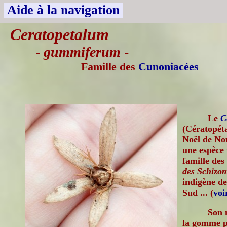
Aide à la navigation
Ceratopetalum
-
gummiferum
-
Famille des
Cunoniacées
Le
C
(Cératopét
Noël de Nou
une espèce 
famille des
des Schizom
indigène de
Sud ... (
voi
Son 
la gomme p