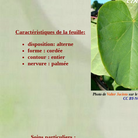
Caractéristiques de la feuille:
disposition: alterne
forme : cordée
contour : entier
nervure : palmée
Photo de
Valter Jacinto
sur le
CC BY-NC
Soins particuliers :