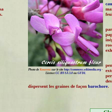
cau
sa
mar
s.
feu
par
pap
iné
ros
exh
pen
Photo de
Kousvou
sur le site
http://commons.wikimedia.org
-
ext
Licence
CC BY-SA 3.0
ou
GFDL
per
des
dispersent les graines de façon
barochore
.