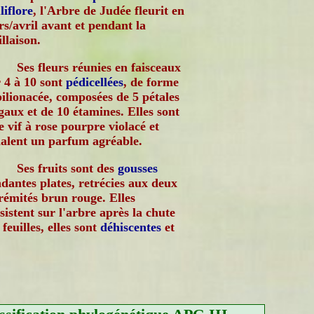
liflore
, l'Arbre de Judée fleurit en
s/avril avant et pendant la
illaison.
Ses fleurs réunies en faisceaux
 4 à 10 sont
pédicellées
, de forme
ilionacée, composées de 5 pétales
gaux et de 10 étamines. Elles sont
e vif à rose pourpre violacé et
alent un parfum agréable.
Ses fruits sont des
gousses
dantes plates, retrécies aux deux
rémités brun rouge. Elles
sistent sur l'arbre après la chute
 feuilles, elles sont
déhiscentes
et