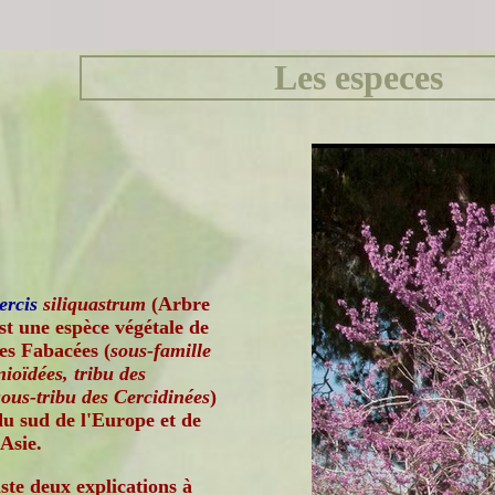
Les especes
ercis
siliquastrum
(Arbre
st une espèce végétale de
des Fabacées (
sous-famille
ioïdées, tribu des
sous-tribu des Cercidinées
)
du sud de l'Europe et de
'Asie.
iste deux explications à