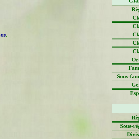
Cla
Rè
Cl
Cl
Cl
ons
,
Cl
Cl
Or
Fami
Sous-fami
Ge
Esp
Rè
Sous-rè
Divi