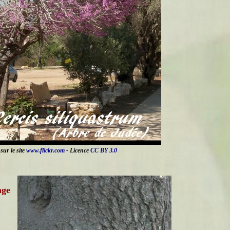
sur le site
www.flickr.com
- Licence
CC BY 3.0
age