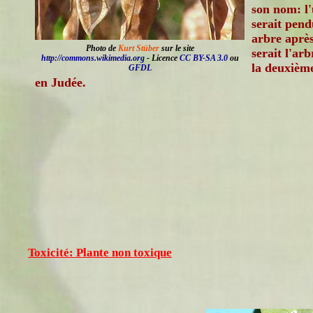
son nom: l'
serait pend
arbre après
Photo de
Kurt Stüber
sur le site
serait l'ar
http://commons.wikimedia.org
- Licence
CC BY-SA 3.0
ou
la deuxième
GFDL
en Judée.
Toxicité: Plante non toxique