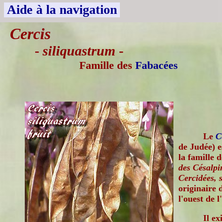
Aide à la navigation
Cercis
-
siliquastrum
-
Famille des
Fabacées
Le
C
de Judée) e
la famille 
des Césalpin
Cercidées, 
originaire 
l'ouest de l
Il ex