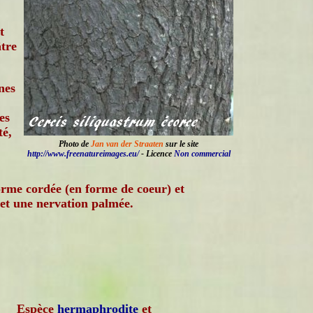
t
âtre
nes
es
té,
Photo de
Jan van der Straaten
sur le site
http://www.freenatureimages.eu/
- Licence
Non commercial
forme cordée (en forme de coeur) et
 et une nervation palmée.
Espèce
hermaphrodite
et