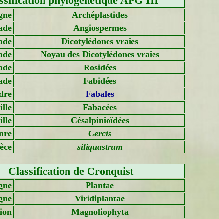
ssification phylogénétique APG III
gne
Archéplastides
ade
Angiospermes
ade
Dicotylédones vraies
ade
Noyau des Dicotylédones vraies
ade
Rosidées
ade
Fabidées
dre
Fabales
lle
Fabacées
lle
Césalpinioïdées
nre
Cercis
èce
siliquastrum
Classification de Cronquist
gne
Plantae
gne
Viridiplantae
sion
Magnoliophyta