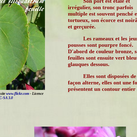
Son port est étalé et
irrégulier, son tronc parfois
multiple est souvent penché e
tortueux, son écorce est noir
et gerçurée.
Les rameaux et les jeu
pousses sont pourpre foncé.
D'abord de couleur bronze, s
feuilles sont ensuite vert bleu
glauques dessous.
Elles sont disposées de
façon alterne, elles ont une 
présentent un contour entier
 site
www.flickr.com
- Licence
-SA 3.0