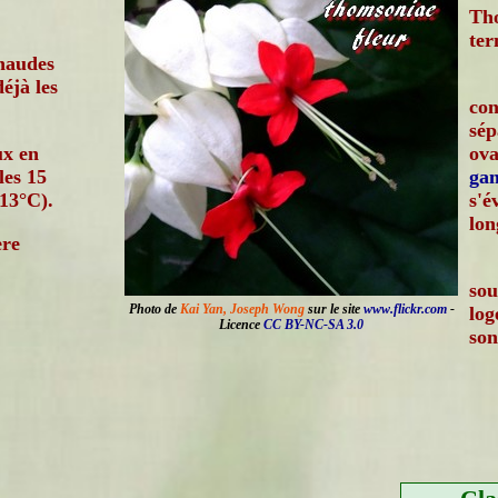
Tho
ter
chaudes
déjà les
con
sép
ux en
ova
les 15
ga
-13°C).
s'é
lon
ère
sou
Photo de
Kai Yan, Joseph Wong
sur le site
www.flickr.com
-
log
Licence
CC BY-NC-SA 3.0
son