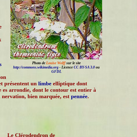
e
x
Photo de
Louise Wolff
sur le site
s
http://commons.wikimedia.org
- Licence
CC BY-SA 3.0
ou
GFDL
çon
t présentent un
limbe
elliptique dont
 es arrondie, dont le contour est entier à
a nervation, bien marquée, est
pennée
.
Le Clérodendron de