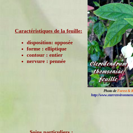
Caractéristiques de la feuille:
disposition: opposée
forme : elliptique
contour : entier
nervure : pennée
Photo de
Forest & 
http://www.starrenvironmen
Soins particuliers :