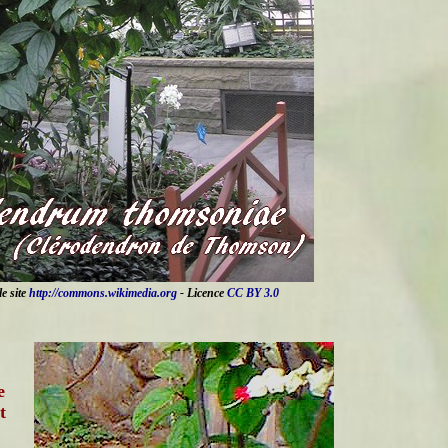
e site
http://commons.wikimedia.org
- Licence
CC BY 3.0
e
t