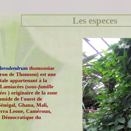
Les especes
lerodendrum
thomsoniae
ron de Thomson) est une
tale appartenant à la
 Lamiacées (
sous-famille
dées
) originaire de la zone
umide de l'ouest de
Sénégal, Ghana, Mali,
ierra Leone, Caméroun,
 Démocratique du