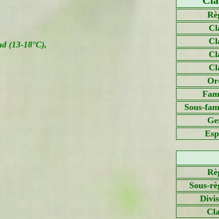
Cla
Rè
Cl
Cl
ud (13-18°C),
Cl
Cl
Or
Fami
Sous-fami
Ge
Esp
Rè
Sous-rè
Divi
Cla