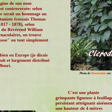
igine de son nom
est controversée: selon
lle serait un hommage au
taniste écossais Thomas
817 - 1878), selon
ée du Révérend William
naculaires, on trouve
usse" ou tout simplement
bien en Europe (je dirais
uit et largement distribué
fleuri.
Photo de
Montréalais
sur l
C'est une plante
grimpante ligneuse à feuillag
persistant atteignant aisémen
une hauteur de 4 mètres