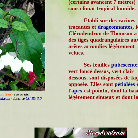
(certains avancent 7 mètres)
sous climat tropical humide.
Etabli sur des racines
traçantes et
drageonnantes
, l
Clérodendron de Thomson a
des tiges quadrangulaires au
arêtes arrondies légèrement
velues.
Ses feuilles
pubescente
vert foncé dessus, vert clair
dessous, sont disposées de fa
opposée. Elles sont
pétiolées
e
l'
apex
est pointu, dont la base
Kim Starr
sur le site
légèrement sinueux et dont l
tal.com
- Licence
CC BY 3.0