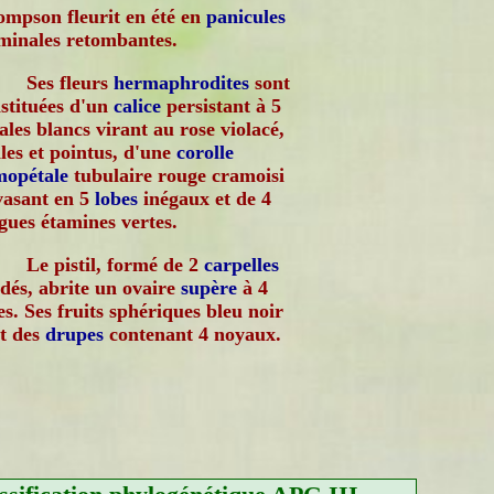
mpson fleurit en été en
panicules
minales retombantes.
Ses fleurs
hermaphrodites
sont
stituées d'un
calice
persistant à 5
ales blancs virant au rose violacé,
les et pointus, d'une
corolle
mopétale
tubulaire rouge cramoisi
vasant en 5
lobes
inégaux et de 4
gues étamines vertes.
Le pistil, formé de 2
carpelles
dés, abrite un ovaire
supère
à 4
es. Ses fruits sphériques bleu noir
t des
drupes
contenant 4 noyaux.