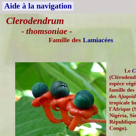
Aide à la navigation
Clerodendrum
-
thomsoniae
-
Famille des
Lamiacées
Le
C
(Clérodend
espèce végé
famille des
des Ajugoï
tropicale h
l'Afrique (
Nigéria, S
République
Congo).