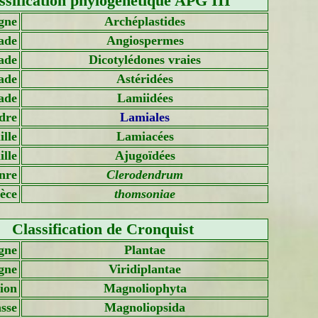
ssification phylogénétique APG III
gne
Archéplastides
ade
Angiospermes
ade
Dicotylédones vraies
ade
Astéridées
ade
Lamiidées
dre
Lamiales
lle
Lamiacées
lle
Ajugoïdées
nre
Clerodendrum
èce
thomsoniae
Classification de Cronquist
gne
Plantae
gne
Viridiplantae
sion
Magnoliophyta
sse
Magnoliopsida