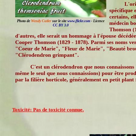
L'or
spécifique 
certains, e
Photo de
Wendy Cutler
sur le site
www.flickr.com
- Licence
médecin bo
CC BY 3.0
Thomson (1
d'autres, elle serait un hommage à l'épouse décéd
Cooper Thomson (1829 - 1878). Parmi ses noms ver
"Coeur de Marie", "Fleur de Marie", "Beauté bro
"Clérodendron grimpant".
C'est un clérodendron que nous connaissons 
même le seul que nous connaissions) pour être prod
par la filière horticole, généralement en petit plant 
Toxicité: Pas de toxicité connue.