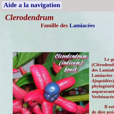
Aide a la navigation
Clerodendrum
Famille des
Lamiacées
Le g
(Clérodendr
des Lamiale
Lamiacées 
Ajugoïdées
phylogénéti
auparavant 
Verbénacée
Il es
de dire pr