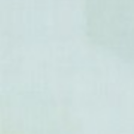
- Clerodendrum minahassae
- Clerodendrum paniculatum
- Clerodendrum philippinum
- Clerodendrum phlomidis
- Clerodendrum poggei
- Clerodendrum polycephalu
- Clerodendrum quadrilocula
- Clerodendrum rotundifoliu
- Clerodendrum schmidtii
- Clerodendrum schweinfurth
- Clerodendrum speciosissi
- Clerodendrum speciosum
-
Clerodendrum splendens
(C
- Clerodendrum ternatum
-
Clerodendrum thomsoniae
(
Thomson)