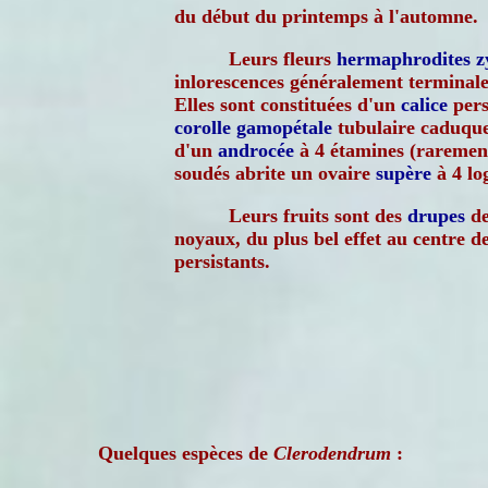
du début du printemps à l'automne.
Leurs fleurs
hermaphrodites
z
inlorescences généralement terminal
Elles sont constituées d'un
calice
pers
corolle
gamopétale
tubulaire caduque
d'un
androcée
à 4 étamines (rarement
soudés abrite un ovaire
supère
à 4 lo
Leurs fruits sont des
drupes
de
noyaux, du plus bel effet au centre d
persistants.
Quelques espèces de
Clerodendrum
: