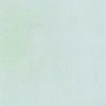
- Clerodendrum tomentosum
-
Clerodendrum trichotomum
- Clerodendrum umbellatum
- Clerodendrum volubile
- Clerodendrum wallichii
- Clerodendrum yunnanense