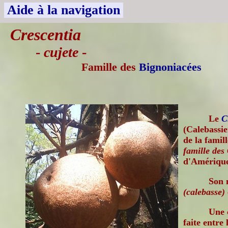
Aide à la navigation
Crescentia
-
cujete
-
Famille des
Bignoniacées
Le
C
(Calebassie
de la famil
famille des
d'Amérique
Son 
(calebasse)
Une 
faite entre 