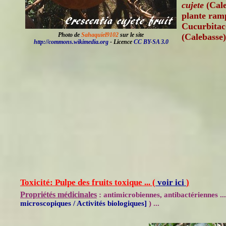
cujete
(Cale
plante ramp
Cucurbitac
Photo de
Sahaquiel9102
sur le site
(Calebasse)
http://commons.wikimedia.org
- Licence
CC BY-SA 3.0
Toxicité: Pulpe des fruits toxique ... (
voir ici
)
Propriétés médicinales
: antimicrobiennes, antibactériennes ...
microscopiques / Activités biologiques]
) ...