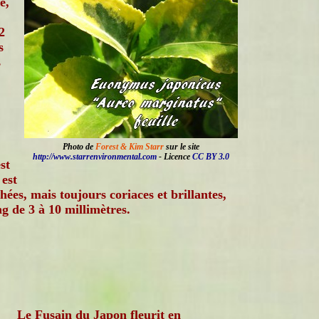
e,
2
s
s
Photo de
Forest & Kim Starr
sur le site
http://www.starrenvironmental.com
- Licence
CC BY 3.0
st
est
hées, mais toujours coriaces et brillantes,
g de 3 à 10 millimètres.
Le Fusain du Japon fleurit en