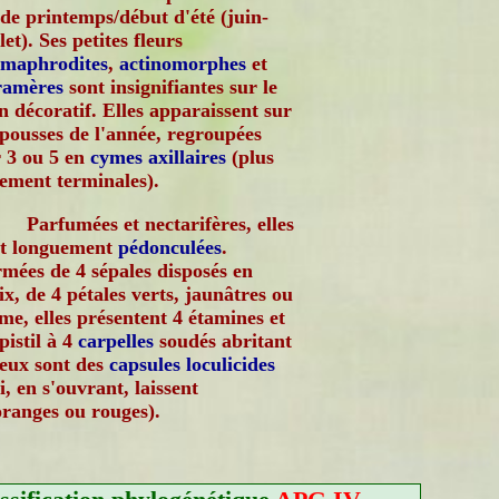
 de printemps/début d'été (juin-
llet). Ses petites fleurs
rmaphrodites
,
actinomorphes
et
ramères
sont insignifiantes sur le
n décoratif. Elles apparaissent sur
 pousses de l'année, regroupées
 3 ou 5 en
cymes
axillaires
(plus
ement terminales).
Parfumées et nectarifères, elles
nt longuement
pédonculées
.
mées de 4 sépales disposés en
ix, de 4 pétales verts, jaunâtres ou
me, elles présentent 4 étamines et
pistil à 4
carpelles
soudés abritant
leux sont des
capsules
loculicides
, en s'ouvrant, laissent
oranges ou rouges).