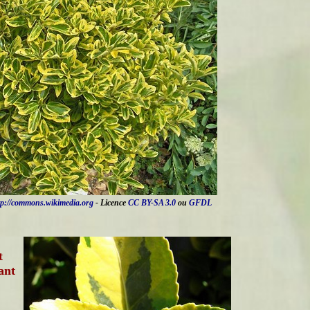
tp://commons.wikimedia.org
- Licence
CC BY-SA 3.0
ou
GFDL
t
ant