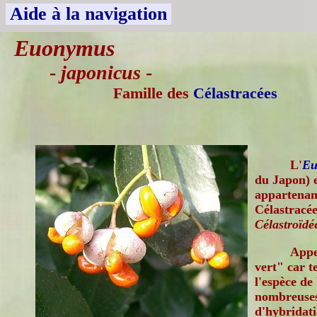
Aide à la navigation
Euonymus
-
japonicus
-
Famille des
Célastracées
L'
Eu
du Japon) e
appartenant
Célastracée
Célastroïdé
Appe
vert" car te
l'espèce de 
nombreuses 
d'hybridati