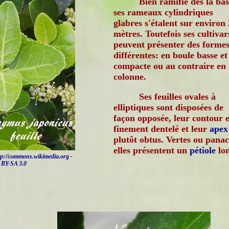
Bien ramifié dès la bas
ses rameaux cylindriques
glabres s'étalent sur environ 
mètres. Toutefois ses cultivar
peuvent présenter des forme
différentes: en boule basse et
compacte ou au contraire en
colonne.
Ses feuilles ovales à
elliptiques sont disposées de
façon opposée, leur contour e
finement dentelé et leur
apex
plutôt obtus. Vertes ou panac
elles présentent un
pétiole
lon
tp://commons.wikimedia.org
-
BY-SA 3.0