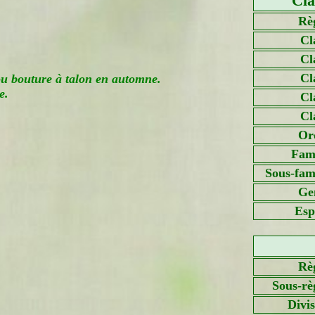
Cla
Rè
Cl
Cl
Cl
ou bouture à talon en automne.
e.
Cl
Cl
Or
Fami
Sous-fami
Ge
Esp
Rè
Sous-rè
Divi