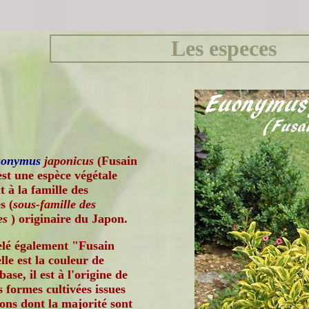
Les especes
onymus
japonicus
(Fusain
st une espèce végétale
 à la famille des
s (
sous-famille des
es
) originaire du Japon.
lé également "Fusain
lle est la couleur de
base, il est à l'origine de
formes cultivées issues
ons dont la majorité sont