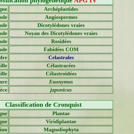
ssification phylogénétique
APG IV
gne
Archéplastides
ade
Angiospermes
ade
Dicotylédones vraies
ade
Noyau des Dicotylédones vraies
ade
Rosidées
ade
Fabidées COM
dre
Celastrales
lle
Célastracées
lle
Célastroïdées
nre
Euonymus
èce
japonicus
Classification de Cronquist
gne
Plantae
gne
Viridiplantae
sion
Magnoliophyta