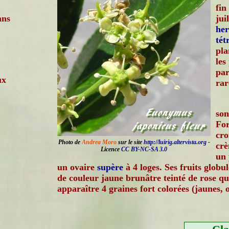
fin
ans
jui
he
tét
pla
les
par
ux
rar
so
For
cro
Photo de
Andrea Moro
sur le site
http://luirig.altervista.org
-
crè
Licence
CC BY-NC-SA 3.0
un 
un ovaire
supère
à 4 loges. Ses fruits globu
de couleur jaune brunâtre teinté de rose qui
apparaître 4 graines fort colorées (jaunes, 