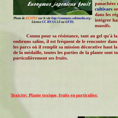
panachées 
cultivars
on
dans les ré
Photo de
KENPEI
sur le site
http://commons.wikimedia.org
-
intégrer hai
Licence
CC BY-SA 3.0
ou
GFDL
massifs.
Connu pour sa résistance, tant au gel qu'à la
embruns salins, il est fréquent de le renconter dans
les parcs où il remplit sa mission décorative haut la
de la médaille, toutes les parties de la plante sont t
particulièrement ses fruits.
Toxicité: Plante toxique, fruits en particulier.