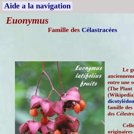
Aide a la navigation
Euonymus
Famille des
Célastracées
Le g
anciennem
entre une s
(The Plant 
(Wikipedia)
dicotylédon
famille des
des Célestr
Cell
originaires 