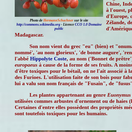
Chine, Inde
à l'ouest, 
d'Europe, d
Photo de
HermannSchachner
sur le site
Zélande, d
http://commons.wikimedia.org
- Licence
CCO 1.0 Domaine
d'Amérique
public
Madagascar.
Son nom vient du grec "eu" (bien) et "onuma
nommé', 'au nom glorieux', 'de bonne augure', 'ren
l'abbé
Hippolyte Coste
, au nom ('Bonnet de prêtre'
europaeus
à cause de la forme de ses fruits. A moin
d'être toxiques pour le bétail, on ne l'ait associé à
des Furioes. L'utilisation faite de son bois pour fab
lui a valu son nom français de "Fusain", de "fusus"
Les plantes appartenant au genre
Euonymus
utilisées commes arbustes d'ornement ou de haies (li
Certaines d'entre elles possèdent des propriétés mé
sont toutefois toxiques pour les humains.