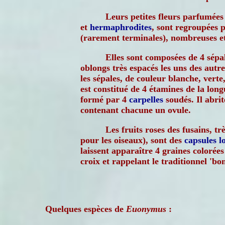
Leurs petites fleurs parfumées 
et
hermaphrodites
, sont regroupées 
(rarement terminales), nombreuses 
Elles sont composées de 4 sépal
oblongs très espacés les uns des autre
les sépales, de couleur blanche, verte
est constitué de 4 étamines de la longu
formé par 4
carpelles
soudés. Il abri
contenant chacune un ovule.
Les fruits roses des fusains, tr
pour les oiseaux), sont des
capsules
l
laissent apparaître 4 graines colorée
croix et rappelant le traditionnel 'bo
Quelques espèces de
Euonymus
: