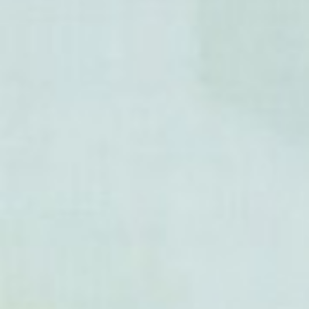
- Euonymus lanceolatus
- Euonymus latifolius
- Euonymus laxiflorus
- Euonymus lichiangensis
- Euonymus maackii
- Euonymus macropterus
- Euonymus melananthus
- Euonymus mengtseanus
- Euonymus microcarpus
- Euonymus myrianthus
- Euonymus nanoides
- Euonymus nanus
- Euonymus nitidus
- Euonymus occidentalis
- Euonymus oxyphyllus
- Euonymus pallidifolius