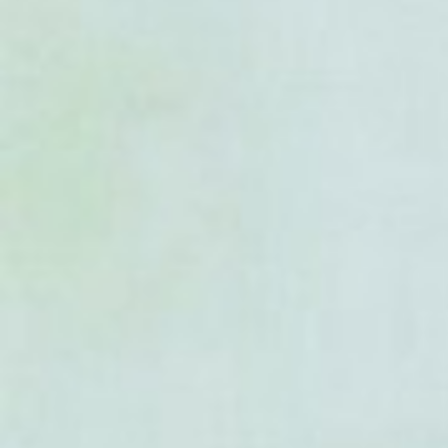
- Euonymus phellomanus
- Euonymus pleurostylioides
- Euonymus porphyreus
- Euonymus sachalinensis
- Euonymus sanguineus
- Euonymus schensianus
- Euonymus semenovii
- Euonymus subsessilis
- Euonymus tashiroi
- Euonymus theacola
- Euonymus tingens
- Euonymus vagans
- Euonymus verrucosoides
- Euonymus verrucosus
- Euonymus viburnoides
- Euonymus wilsonii