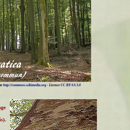
ite
http://commons.wikimedia.org
- Licence
CC BY-SA 3.0
age
s).