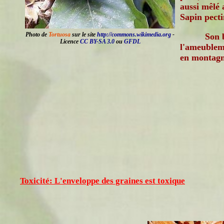
aussi mêlé
Sapin pect
Photo de
Tortuosa
sur le site
http://commons.wikimedia.org
-
Son 
Licence
CC BY-SA 3.0
ou
GFDL
l'ameublem
en montagn
Toxicité: L'enveloppe des graines est toxique