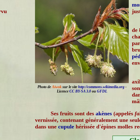
mo
rvu
jus
de 
cha
par
bru
péd
env
axi
Photo de
Aiwok
sur le site
http://commons.wikimedia.org
-
son
Licence
CC BY-SA 3.0
ou
GFDL
da
mâl
Ses fruits sont des
akènes
(appelés
fa
vernissée, contenant généralement une seule
dans une
cupule
hérissée d'épines molles r