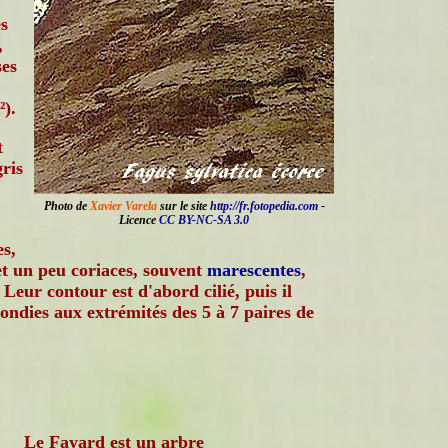
s
,
ses
²).
t
gris
Photo de
Xavier Varela
sur le site
http://fr.fotopedia.com
-
Licence
CC BY-NC-SA 3.0
es,
 et un peu coriaces, souvent
marescentes
,
 Leur contour est d'abord cilié, puis il
rondies aux extrémités des 5 à 7 paires de
Le Fayard est un arbre