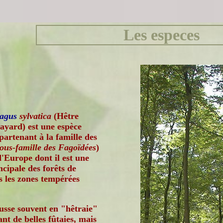
Les especes
agus
sylvatica
(Hêtre
yard) est une espèce
partenant à la famille des
ous-famille des Fagoïdées
)
d'Europe dont il est une
ncipale des forêts de
 les zones tempérées
ousse souvent en "hêtraie"
nt de belles fûtaies, mais