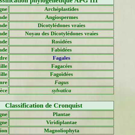
ssification phylogénétique APG III
gne
Archéplastides
ade
Angiospermes
ade
Dicotylédones vraies
ade
Noyau des Dicotylédones vraies
ade
Rosidées
ade
Fabidées
dre
Fagales
lle
Fagacées
lle
Fagoïdées
nre
Fagus
èce
sylvatica
Classification de Cronquist
gne
Plantae
gne
Viridiplantae
sion
Magnoliophyta