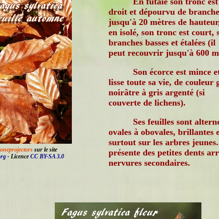
En fûtaie son tronc est
droit et dépourvu de branche
jusqu'à 20 mètres de hauteur
en isolé, son tronc est court, 
branches basses et étalées (il
peut recouvrir jusqu'à 600 m
Son écorce est mince e
lisse toute sa vie, de couleur 
noirâtre à gris argenté (si
couverte de lichens).
Ses feuilles sont altern
ovales à obovales, brillantes
surtout sur les arbres jeunes.
oneprojectors
sur le site
présente des petites dents ar
org
- Licence
CC BY-SA 3.0
nervures secondaires.