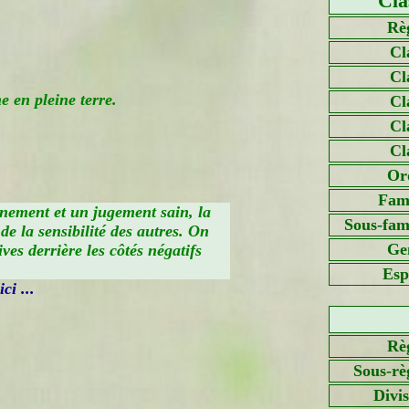
Cla
Rè
Cl
Cl
 en pleine terre.
Cl
Cl
Cl
Or
Fami
rnement et un jugement sain, la
Sous-fami
 de la sensibilité des autres. On
Ge
ves derrière les côtés négatifs
Esp
ci ...
Rè
Sous-rè
Divi