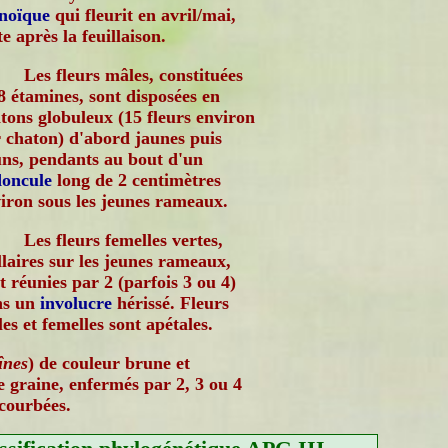
noïque
qui fleurit en avril/mai,
te après la feuillaison.
Les fleurs mâles, constituées
8 étamines, sont disposées en
tons globuleux (15 fleurs environ
 chaton) d'abord jaunes puis
ns, pendants au bout d'un
oncule
long de 2 centimètres
iron sous les jeunes rameaux.
Les fleurs femelles vertes,
llaires sur les jeunes rameaux,
t réunies par 2 (parfois 3 ou 4)
ns un
involucre
hérissé. Fleurs
es et femelles sont apétales.
înes
) de couleur brune et
 graine, enfermés par 2, 3 ou 4
ecourbées.