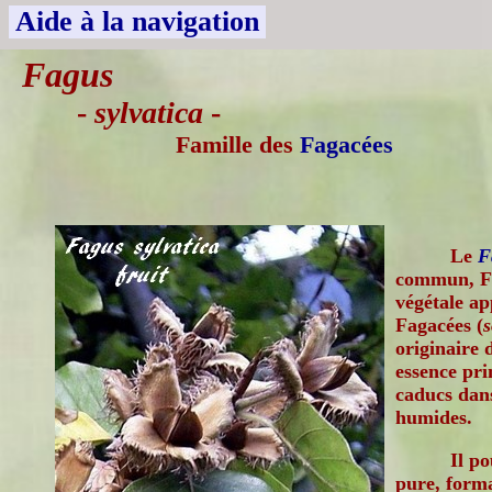
Aide à la navigation
Fagus
-
sylvatica
-
Famille des
Fagacées
Le
F
commun, Fa
végétale ap
Fagacées (
s
originaire 
essence pri
caducs dans
humides.
Il p
pure, forma