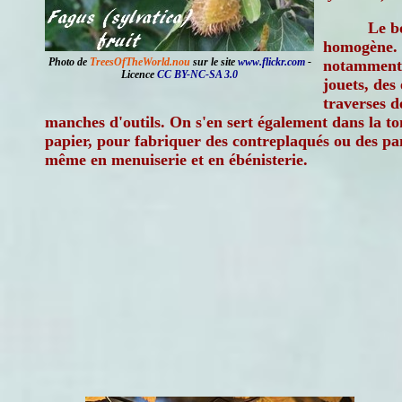
Le bo
homogène. Il
Photo de
TreesOfTheWorld.nou
sur le site
www.flickr.com
-
notamment 
Licence
CC BY-NC-SA 3.0
jouets, des 
traverses d
manches d'outils. On s'en sert également dans la ton
papier, pour fabriquer des contreplaqués ou des pa
même en menuiserie et en ébénisterie.