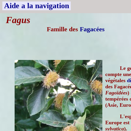
Aide a la navigation
Fagus
Famille des
Fagacées
Le g
compte une
végétales
d
des Fagacée
Fagoïdées
)
tempérées 
(Asie, Eur
L'es
Europe est
sylvatica
).