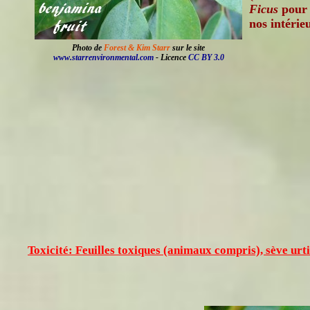
Ficus
pour 
nos intérie
Photo de
Forest & Kim Starr
sur le site
www.starrenvironmental.com
- Licence
CC BY 3.0
Toxicité: Feuilles toxiques (animaux compris), sève urt