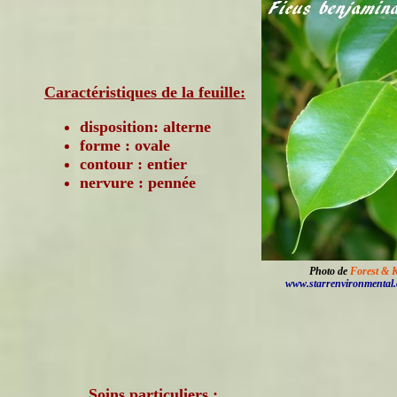
Caractéristiques de la feuille:
disposition: alterne
forme : ovale
contour : entier
nervure : pennée
Photo de
Forest & 
www.starrenvironmental
Soins particuliers :