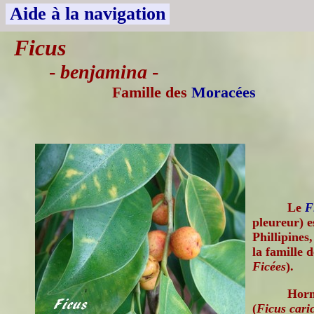
Aide à la navigation
Ficus
-
benjamina
-
Famille des
Moracées
Le
F
pleureur) e
Phillipines,
la famille 
Ficées
).
Horm
(
Ficus cari